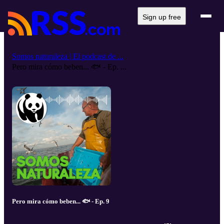
Sign up free
Somos naturaleza | El podcast de ...
Pero mira cómo beben... 🐟 - Ep. ...
Pero mira cómo beben... 🐟 - Ep. 9