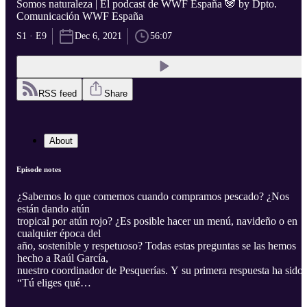
Somos naturaleza | El podcast de WWF España 🐼 by Dpto.
Comunicación WWF España
S1 · E9
Dec 6, 2021
56:07
RSS feed
Share
About
Episode notes
¿Sabemos lo que comemos cuando compramos pescado? ¿Nos
están dando atún
tropical por atún rojo? ¿Es posible hacer un menú, navideño o en
cualquier época del
año, sostenible y respetuoso? Todas estas preguntas se las hemos
hecho a Raúl García,
nuestro coordinador de Pesquerías. Y su primera respuesta ha sido
“Tú eliges qué
historia cuenta el plato que te comes” ¿Nos acompañáis en esta