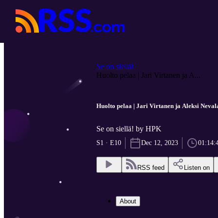
Se on siellä!
Huolto pelaa | Jari Virtanen ja A...
Huolto pelaa | Jari Virtanen ja Aleksi Neval
Se on siellä! by HPK
S1 · E10
Dec 12, 2023
01:14:
RSS feed
Listen on
About