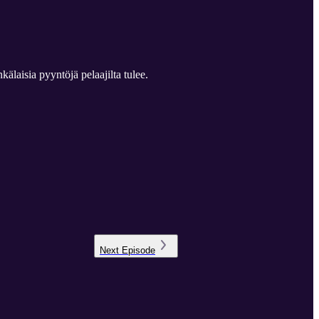
älaisia pyyntöjä pelaajilta tulee.
Next
Episode