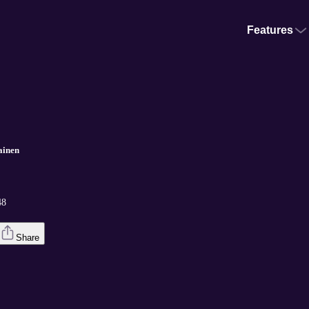
Features
ainen
48
Share