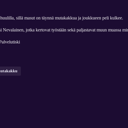
ulilla, sillä masut on täynnä mutakakkua ja joukkueen peli kulkee.
si Nevalainen, jotka kertovat työstään sekä paljastavat muun muassa mink
Palvelutiski
utakakku