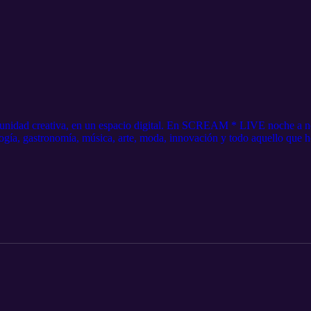
unidad creativa, en un espacio digital. En SCREAM * LIVE noche a no
ogía, gastronomía, música, arte, moda, innovación y todo aquello que h
 https://tinyurl.com/45txpt72 Instagram: https://www.instagram.com/m