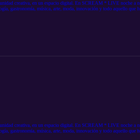
unidad creativa, en un espacio digital. En SCREAM * LIVE noche a no
ogía, gastronomía, música, arte, moda, innovación y todo aquello que h
 https://tinyurl.com/45txpt72 Instagram: https://www.instagram.com/m
unidad creativa, en un espacio digital. En SCREAM * LIVE noche a no
ogía, gastronomía, música, arte, moda, innovación y todo aquello que h
 https://tinyurl.com/45txpt72 Instagram: https://www.instagram.com/m