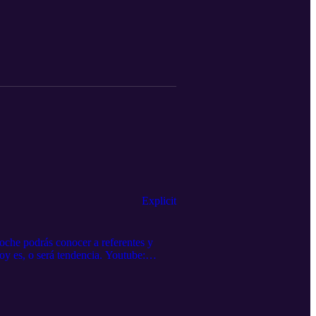
Explicit
che podrás conocer a referentes y
oy es, o será tendencia. Youtube:
ijangos Powered by podbox.com y