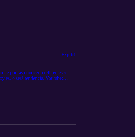
Explicit
che podrás conocer a referentes y
oy es, o será tendencia. Youtube:
ijangos Powered by podbox.com y