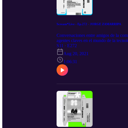
Scream*Live - Ep.272 - JORGE ZAMARRIPA
Conversaciones entre amigos de la com
agentes claves en el mundo de la tecnol
https://tinyurl.com/337tmc85 Spotify:
S11 · E272
RSS.com
Aug 20, 2021
1:06:31