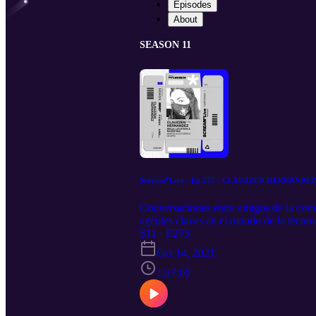
Episodes
About
SEASON 11
Scream*Live - Ep.275 - CLAUZZEN HERNANDEZ
Conversaciones entre amigos de la com
agentes claves en el mundo de la tecnol
https://tinyurl.com/337tmc85 Spotify:
S11 · E275
RSS.com
Oct 14, 2021
1:17:00