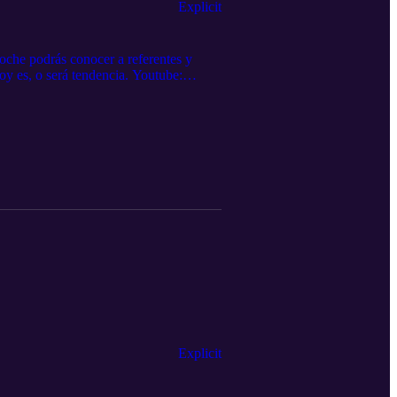
Explicit
che podrás conocer a referentes y
oy es, o será tendencia. Youtube:
ijangos Powered by podbox.com y
Explicit