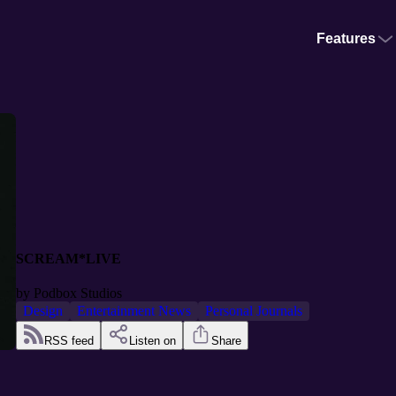
Features
SCREAM*LIVE
by
Podbox Studios
Design
Entertainment News
Personal Journals
RSS feed
Listen on
Share