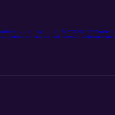
unidad creativa, en un espacio digital. En SCREAM * LIVE noche a no
ogía, gastronomía, música, arte, moda, innovación y todo aquello que h
 https://tinyurl.com/45txpt72 Instagram: https://www.instagram.com/m