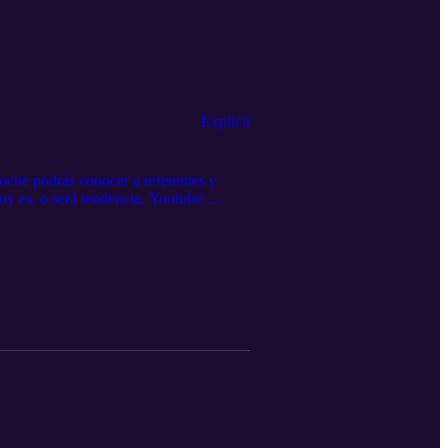
Explicit
che podrás conocer a referentes y
oy es, o será tendencia. Youtube:
ijangos Powered by podbox.com y