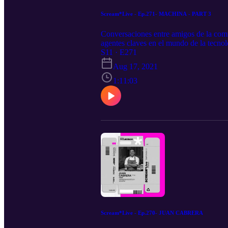
Scream*Live - Ep.271- MACHINA - PART 3
Conversaciones entre amigos de la com
agentes claves en el mundo de la tecnol
https://tinyurl.com/337tmc85 Spotify:
S11 · E271
RSS.com
Aug 17, 2021
1:11:03
Scream*Live - Ep.270- JUAN CABRERA