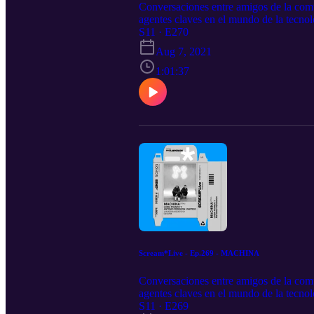
Conversaciones entre amigos de la com
agentes claves en el mundo de la tecnol
https://tinyurl.com/337tmc85 Spotify:
S11 · E270
RSS.com
Aug 7, 2021
1:01:37
Scream*Live - Ep.269 - MACHINA
Conversaciones entre amigos de la com
agentes claves en el mundo de la tecnol
https://tinyurl.com/337tmc85 Spotify:
S11 · E269