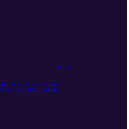
Explicit
che podrás conocer a referentes y
oy es, o será tendencia. Youtube:
ijangos Powered by podbox.com y