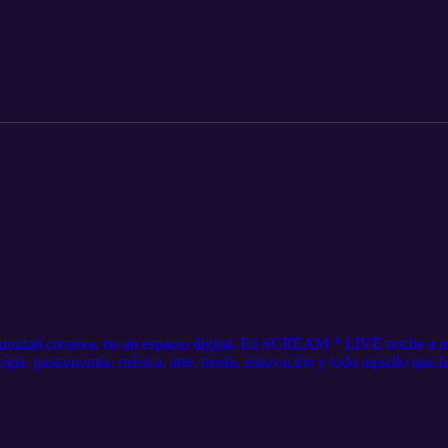
unidad creativa, en un espacio digital. En SCREAM * LIVE noche a no
ogía, gastronomía, música, arte, moda, innovación y todo aquello que h
 https://tinyurl.com/45txpt72 Instagram: https://www.instagram.com/m