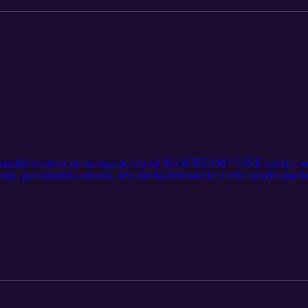
unidad creativa, en un espacio digital. En SCREAM * LIVE noche a no
ogía, gastronomía, música, arte, moda, innovación y todo aquello que h
 https://tinyurl.com/45txpt72 Instagram: https://www.instagram.com/m