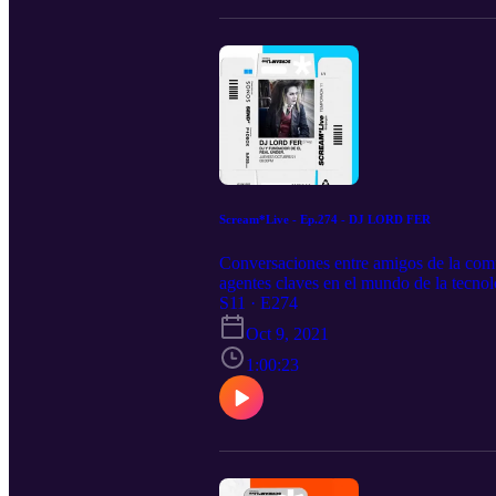
Scream*Live - Ep.274 - DJ LORD FER
Conversaciones entre amigos de la com
agentes claves en el mundo de la tecnol
https://tinyurl.com/337tmc85 Spotify:
S11 · E274
RSS.com
Oct 9, 2021
1:00:23