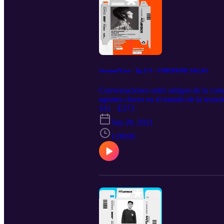
Scream*Live - Ep.273 - STHEPANIE SALAS
Conversaciones entre amigos de la com
agentes claves en el mundo de la tecnol
https://tinyurl.com/337tmc85 Spotify:
S11 · E273
RSS.com
Sep 28, 2021
1:08:06