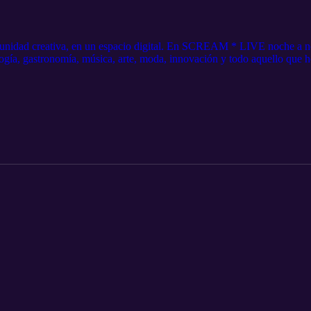
unidad creativa, en un espacio digital. En SCREAM * LIVE noche a no
ogía, gastronomía, música, arte, moda, innovación y todo aquello que h
 https://tinyurl.com/45txpt72 Instagram: https://www.instagram.com/m