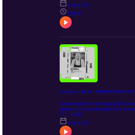
RSS.com
Aug 6, 2021
1:03:37
Scream*Live - Ep.268 - ALFREDO VILLANUEVA
Conversaciones entre amigos de la com
agentes claves en el mundo de la tecnol
https://tinyurl.com/337tmc85 Spotify:
S11 · E268
RSS.com
Aug 5, 2021