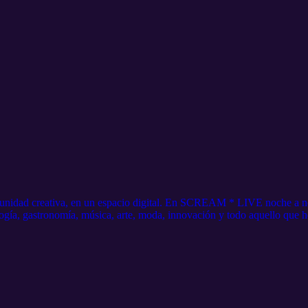
unidad creativa, en un espacio digital. En SCREAM * LIVE noche a no
ogía, gastronomía, música, arte, moda, innovación y todo aquello que h
 https://tinyurl.com/45txpt72 Instagram: https://www.instagram.com/m