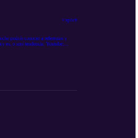
Explicit
che podrás conocer a referentes y
oy es, o será tendencia. Youtube:
ijangos Powered by podbox.com y