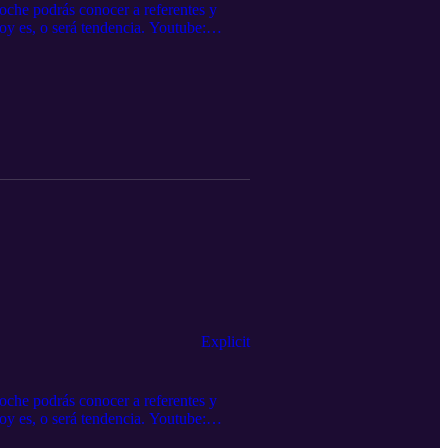
che podrás conocer a referentes y
oy es, o será tendencia. Youtube:
ijangos Powered by podbox.com y
Explicit
che podrás conocer a referentes y
oy es, o será tendencia. Youtube:
ijangos Powered by podbox.com y