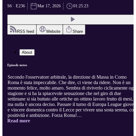
S6 · E236
Mar 17, 2026
01:25:23
RSS feed
Website
Share
About
Episode notes
Secondo l'osservatore arbitrale, la direzione di Massa in Como
Roma è stata impeccabile. Che dire, ci viene da ridere. Non è un
momento felice, molto amaro. Sembra di riviverlo ciclicamente ogn
stagione e si ha la spiacevole sensazione che nel giro di due
settimane si sia buttato alle ortiche un ottimo lavoro frutto di mesi,
ma nulla è ancora deciso. Passare il turno di Europa League gioved
e vincere domenica contro il Lecce per vivere una sosta serena, co
positività e ambizione. Forza Roma!
Read more
.
VUOI ASCOLTARE IL PODCAST SENZA PUBBLICITÀ E
NUOVI CONTENUTI EXTRA?