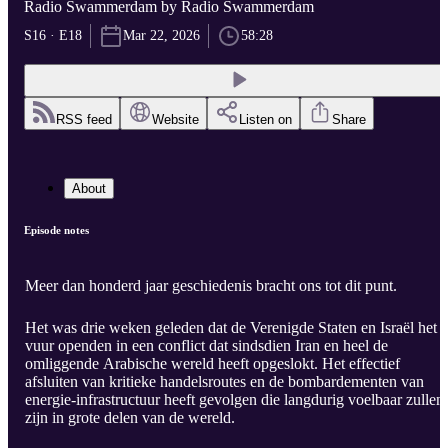
Radio Swammerdam by Radio Swammerdam
S16 · E18
Mar 22, 2026
58:28
RSS feed
Website
Listen on
Share
About
Episode notes
Meer dan honderd jaar geschiedenis bracht ons tot dit punt.
Het was drie weken geleden dat de Verenigde Staten en Israël het
vuur openden in een conflict dat sindsdien Iran en heel de
omliggende Arabische wereld heeft opgeslokt. Het effectief
afsluiten van kritieke handelsroutes en de bombardementen van
energie-infrastructuur heeft gevolgen die langdurig voelbaar zullen
zijn in grote delen van de wereld.