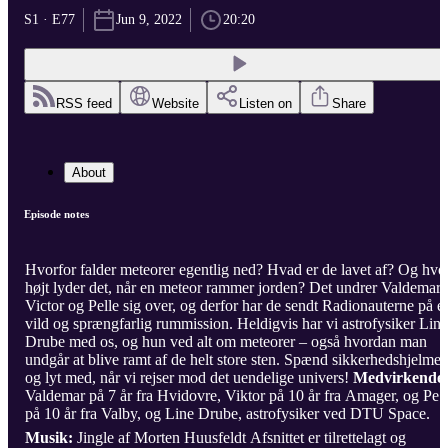
S1 · E77
Jun 9, 2022
20:20
RSS feed
Website
Listen on
Share
About
Episode notes
Hvorfor falder meteorer egentlig ned? Hvad er de lavet af? Og hvo
højt lyder det, når en meteor rammer jorden? Det undrer Valdemar,
Victor og Pelle sig over, og derfor har de sendt Radionauterne på e
vild og sprængfarlig rummission. Heldigvis har vi astrofysiker Line
Drube med os, og hun ved alt om meteorer – også hvordan man
undgår at blive ramt af de helt store sten. Spænd sikkerhedshjelme
og lyt med, når vi rejser mod det uendelige univers!
Medvirkende
Valdemar på 7 år fra Hvidovre, Viktor på 10 år fra Amager, og Pell
på 10 år fra Valby, og Line Drube, astrofysiker ved DTU Space.
Musik:
Jingle af Morten Huusfeldt Afsnittet er tilrettelagt og