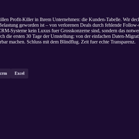
tillen Profit-Killer in Ihrem Unternehmen: die Kunden-Tabelle. Wir dec
elastung geworden ist – von verlorenen Deals durch fehlende Follow-u
CRM-Systeme kein Luxus fuer Grosskonzerne sind, sondern das notwen
h die ersten 30 Tage der Umstellung: von der einfachen Daten-Migrati
bar machen. Schluss mit dem Blindflug. Zeit fuer echte Transparenz.
crm
Excel