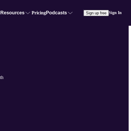
Resources
Pricing
Podcasts
Sign In
Sign up free
th