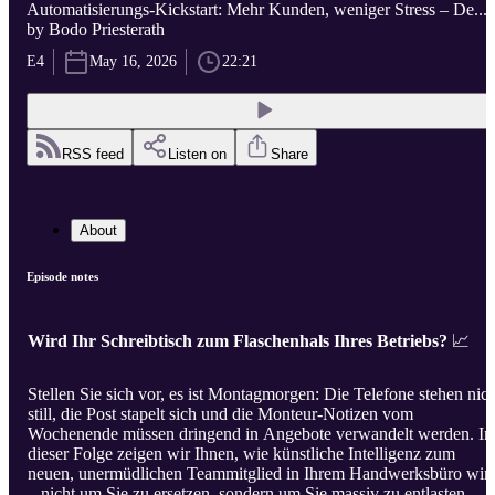
Automatisierungs-Kickstart: Mehr Kunden, weniger Stress – De...
by Bodo Priesterath
E4
May 16, 2026
22:21
RSS feed
Listen on
Share
About
Episode notes
Wird Ihr Schreibtisch zum Flaschenhals Ihres Betriebs?
📈
Stellen Sie sich vor, es ist Montagmorgen: Die Telefone stehen nich
still, die Post stapelt sich und die Monteur-Notizen vom
Wochenende müssen dringend in Angebote verwandelt werden. In
dieser Folge zeigen wir Ihnen, wie künstliche Intelligenz zum
neuen, unermüdlichen Teammitglied in Ihrem Handwerksbüro wir
– nicht um Sie zu ersetzen, sondern um Sie massiv zu entlasten.