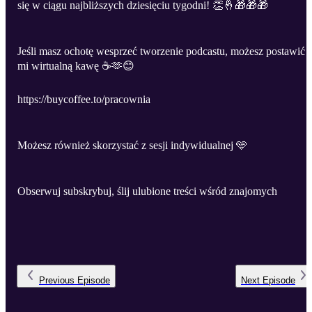
się w ciągu najbliższych dziesięciu tygodni! 👏🤞🎁🎁🎁
Jeśli masz ochotę wesprzeć tworzenie podcastu, możesz postawić
mi wirtualną kawę ☕️🫶😊
https://buycoffee.to/pracownia
Możesz również skorzystać z sesji indywidualnej 🩵
Obserwuj subskrybuj, ślij ulubione treści wśród znajomych
Previous
Episode
Next
Episode