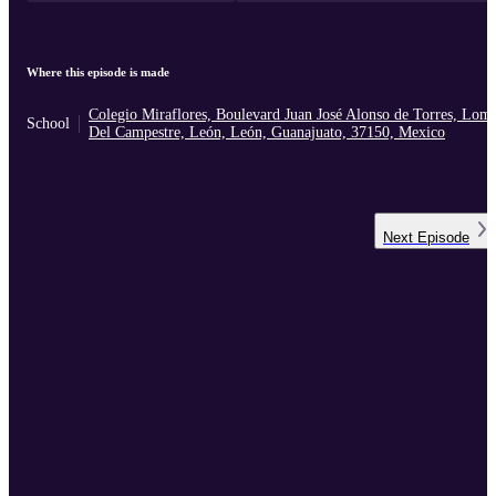
Where this episode is made
Colegio Miraflores, Boulevard Juan José Alonso de Torres, Lom
School
Del Campestre, León, León, Guanajuato, 37150, Mexico
Next
Episode