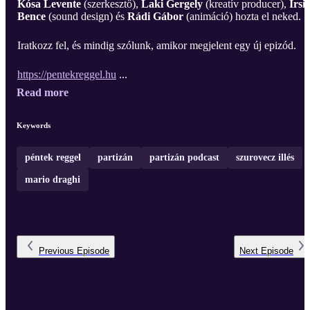
Kósa Levente
(szerkesztő),
Laki Gergely
(kreatív producer),
Irsi
Bence
(sound design) és
Rádi Gábor
(animáció) hozta el neked.
Iratkozz fel, és mindig szólunk, amikor megjelent egy új epizód.
https://pentekreggel.hu
...
Read more
Keywords
péntek reggel
partizán
partizán podcast
szurovecz illés
mario draghi
Previous
Episode
Next
Episode