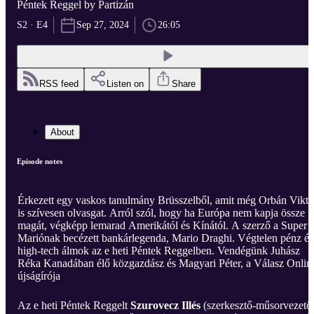
Péntek Reggel by Partizán
S2 · E4
Sep 27, 2024
26:05
RSS feed
Listen on
Share
About
Episode notes
Érkezett egy vaskos tanulmány Brüsszelből, amit még Orbán Vikto
is szívesen olvasgat. Arról szól, hogy ha Európa nem kapja össze
magát, végképp lemarad Amerikától és Kínától. A szerző a Super
Mariónak becézett bankárlegenda, Mario Draghi. Végtelen pénz és
high-tech álmok az e heti Péntek Reggelben. Vendégünk Juhász
Réka Kanadában élő közgazdász és Magyari Péter, a Válasz Onlin
újságírója
Az e heti Péntek Reggelt
Szurovecz Illés
(szerkesztő-műsorvezető)