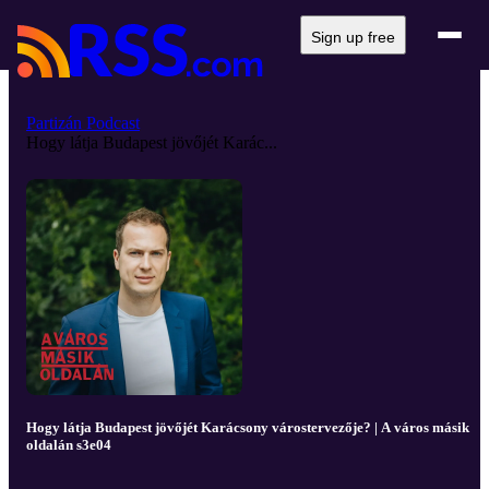
Sign up free
Partizán Podcast
Hogy látja Budapest jövőjét Karác...
Hogy látja Budapest jövőjét Karácsony várostervezője? | A város másik
oldalán s3e04