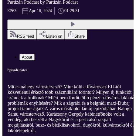
Partizán Podcast by Partizán Podcast
E263
Apr 16, 2024
01:29:31
RSS feed
Listen on
Share
About
Episode notes
Mit csinál egy várostervező? Mire költi a főváros az EU-tól
közvetlenül érkező több százmilliárd forintot? Milyen új funkciót
szánnak a troliknak? Miért nem fordít több pénzt a főváros lakhatás
problémák enyhítésére? Mik a zágrábi és a belgrádi maxi-Dubaj
projekt tanulságai? A város másik oldalán új epizódjában Balogh
Samu várostervező, Karácsony Gergely kabinetfőnöke volt a
vendég, aki beszélt a Nagykörút és a pesti alsó rakpart
megújításáról, busz- és biciklisávokról, dugókról, külvárosokról és
lakótelepekről.