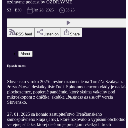
ozdravme podcast by OZDRAVME
S3 · E30
Jan 28, 2025
53:25
RSS feed
Listen on
Share
About
Episode notes
Slovensko v roku 2025: trestné oznámenie na Tomáša Szalaya za t
že zaočkoval desiatky tisíc ľudí. Splnomocnencom vlády je naďale
plochozemec, popierač pandémie, ktorý skúma vakcíny pod
mikroskopom z dráčika, skrátka „
business as usual
“ verzia
Slovensko.
27. 01. 2025 sa konalo zastupiteľstvo Trenčianskeho
samosprávneho kraja (TSK), ktoré rokovalo o vypísaní obchodno-
verejnej súťaže, ktorej cieľom je prenájom všetkých troch