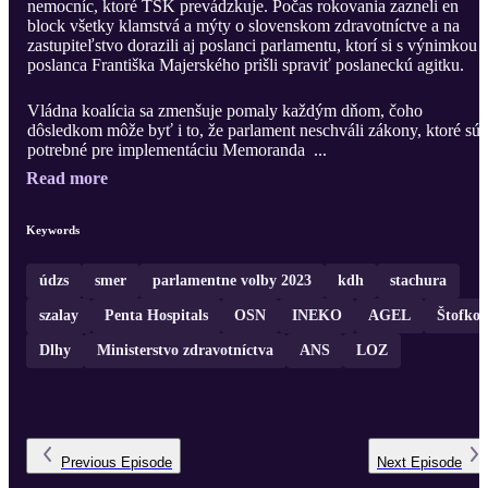
nemocníc, ktoré TSK prevádzkuje. Počas rokovania zazneli en
block všetky klamstvá a mýty o slovenskom zdravotníctve a na
zastupiteľstvo dorazili aj poslanci parlamentu, ktorí si s výnimkou
poslanca Františka Majerského prišli spraviť poslaneckú agitku.
Vládna koalícia sa zmenšuje pomaly každým dňom, čoho
dôsledkom môže byť i to, že parlament neschváli zákony, ktoré sú
potrebné pre implementáciu Memoranda ...
Read more
Keywords
údzs
smer
parlamentne volby 2023
kdh
stachura
szalay
Penta Hospitals
OSN
INEKO
AGEL
Štofko
Dlhy
Ministerstvo zdravotníctva
ANS
LOZ
Previous
Episode
Next
Episode