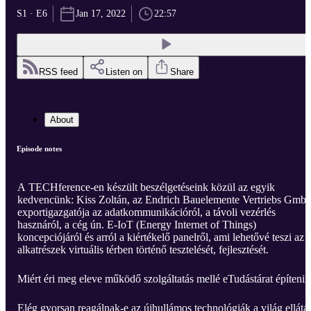
S1 · E6
Jan 17, 2022
22:57
RSS feed
Listen on
Share
About
Episode notes
A TECHference-en készült beszélgetéseink közül az egyik
kedvencünk: Kiss Zoltán, az Endrich Bauelemente Vertriebs Gmb
exportigazgatója az adatkommunikációról, a távoli vezérlés
hasznáról, a cég ún. E-IoT (Energy Internet of Things)
koncepciójáról és arról a kiértékelő panelről, ami lehetővé teszi az
alkatrészek virtuális térben történő tesztelését, fejlesztését.
Miért éri meg eleve működő szolgáltatás mellé eTudástárat építeni?
Elég gyorsan reagálnak-e az újhullámos technológiák a világ ellátás