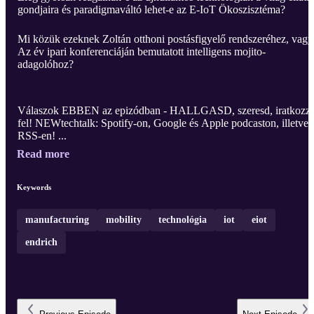
gondjaira és paradigmaváltó lehet-e az E-IoT Ökoszisztéma?
Mi közük ezeknek Zoltán otthoni postásfigyelő rendszeréhez, vagy
Az év ipari konferenciáján bemutatott intelligens mojito-
adagolóhoz?
Válaszok EBBEN az epizódban - HALLGASD, szeresd, iratkozz
fel! NEWtechtalk: Spotify-on, Google és Apple podcaston, illetve
RSS-en! ...
Read more
Keywords
manufacturing
mobility
technológia
iot
eiot
endrich