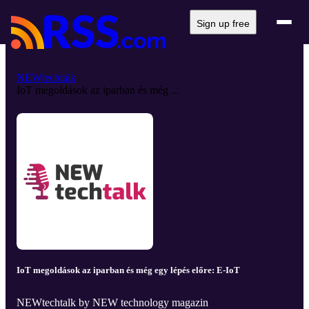
Sign up free
NEWtechtalk
IoT megoldások az iparban és még ...
IoT megoldások az iparban és még egy lépés előre: E-IoT
NEWtechtalk by NEW technology magazin