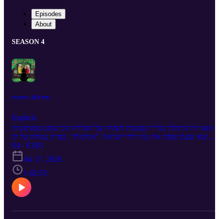
Episodes
About
SEASON 4
פרק 183- אדומות
Explicit
מאגי וזיו הרמלין שד"ר נפגשות לשוחח על הסדרה הכי פוסט פמניסטית
שאי פעם שזפה את עיני ילדי ישראל- "אדומות". בפרק נשוחח על קו
עלילה רומנטי- בעד ונגד, הלסביות של אפי, "חוליגנים" ו"שלי הכובשת",
S4 · E183
המונדיאל כובש את אמריקה, הכפילות של האחיות סנדל, האם ברלד
Jul 17, 2026
הרס את גולסטאר ומה קשור בכלל רפיקי?
1:42:53