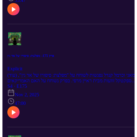
55:47
פרק 175- מפלצת: סיפורו של אד גין
Explicit
מאגי וכרמל קנדל נפגשות לשוחח על "מפלצת: סיפורו של אד גין", (עוד)
ספקטקל זוועות מבית ראיין מרפי. בפרק נשוחח על האם האמריקאים
מציאו את הרוצח הסדרתי?, ערימות של אי דיוקים היסטורים, דיספוריה
S4 · E175
מגדרית, קוביות בבטן, מיינד האנטר ומה קשורים בכלל גלדיאטורים?
Nov 2, 2025
47:00