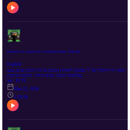
פרק 179- קשקושי מלחמה 2. יותר מלחמה, יותר קשקושים.
Explicit
מאגי וזיו הרמלין שד"ר נפגשות לשוחח (בזום) על כל התוכן שהם גמעו
במלחמה הזאת. בונוס מיוחד- הודעה מרגשת.
S4 · E179
Mar 22, 2026
1:39:28