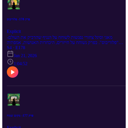
פרק 178- פלוריבוס
Explicit
מאגי וסיגל צחורי נפגשות לשוחח על הנגיף שהדביק את העולם-
"פלוריבוס". בפרק נשוחח על חייזרים, היכחדות האנושות, אמפתיה
הורגת, נסיעות למקומות שאתה שונא עם אנשים שאתה אוהב,
S4 · E178
מיזנתרופיה והדוניזם ומה קשורה בכלל אל הורות?
Jan 21, 2026
1:04:52
פרק 177- מקום שמח
Explicit