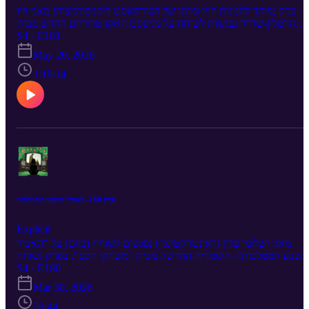
פרק מיוחד לחגיגות חייו ומותו של הפודקאסט דיסניפורמציה! מאגי וזיו
הרמלין-שד"ר נפגשות לשוחח על מניפסט האקו טרוריזם החדש מבית
פיקסאר- "קופצים בראש". בפרק נשוחח על האם ויתרנו על האקלים?,
S4 · E181
תיאדור רוזוולט, זחלים מטומטמים, הגל האסייתי בפיקסאר ומה קשור
May 20, 2026
בכלל גל פליטים ענק? לשונאי ז'אנר קשקושי הפתיחה- שימו לב שהשיחה
על הסרט מתחילה ב 25:32
1:19:14
פרק 180- האביר משבע הממלכות
Explicit
מאגי ושלומי פרין ("אינטרקטינג") נפגשים לשוחח (בזום) על "האביר
משבע הממלכות"- הקומדיה החדשה מבית "משחקי הכס". בפרק נשוחח
ל ילדים חכמים מידי, שושלת טרגריאן הדפוקה, כמה ממלכות יש בעצם,
S4 · E180
מה צריך מלך טוב, קומדיה או לא קומדיה, נרטון עוד קצת על העונות
Mar 30, 2026
האחרונות של סדרת האם ומה קשורות בכלל פרוטזות?
59:44