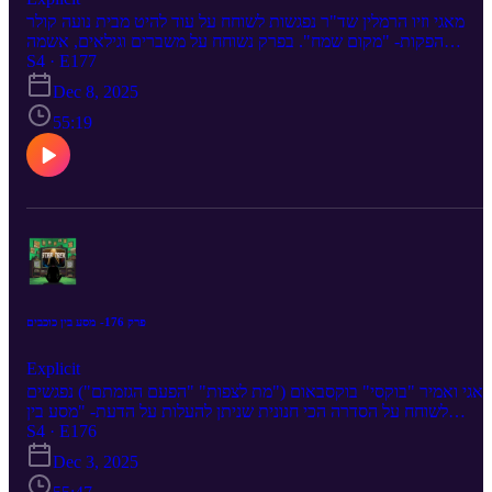
מאגי וזיו הרמלין שד"ר נפגשות לשוחח על עוד להיט מבית נועה קולר
הפקות- "מקום שמח". בפרק נשוחח על משברים וגילאים, אשמה
אירופאית, מי הזיז את סצנת הסקס שלי?, אינטימיות ושכול ומה קשור
S4 · E177
בכלל הישרדות? לכרטיסים ל"לדפוק"-
Dec 8, 2025
https://www.tzavta.co.il/event/4946
55:19
פרק 176- מסע בין כוכבים
Explicit
אגי ואמיר "בוקסי" בוקסבאום ("מת לצפות" "הפעם הגזמתם") נפגשים
לשוחח על הסדרה הכי חנונית שניתן להעלות על הדעת- "מסע בין
כוכבים". בפרק נשוחח על הומניזם, מד"ב, גזעים בחלל וגזעים על כדור
S4 · E176
הארץ, שמאלנות לאורך השנים ומה קשור בכלל הכיבוש? לכרטיסים
Dec 3, 2025
ל"לדפוק"- https://www.tzavta.co.il/event/4946