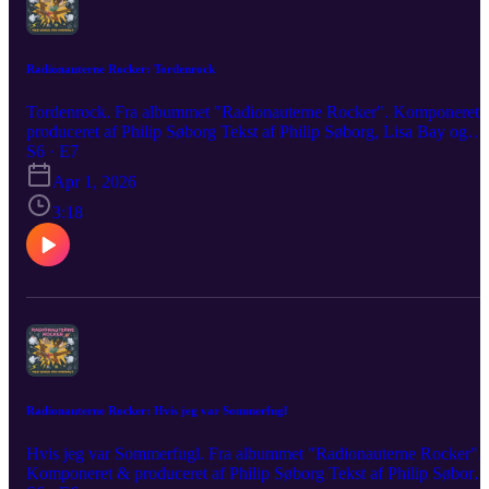
Radionauterne Rocker: Tordenrock
Tordenrock. Fra albummet "Radionauterne Rocker". Komponeret 
produceret af Philip Søborg Tekst af Philip Søborg, Lisa Bay og
Karen Brüel Birkegaard Vokal: Karen Brüel Birkegaard Producere
S6 · E7
af Radionauterne Media Aps
Apr 1, 2026
3:18
Radionauterne Rocker: Hvis jeg var Sommerfugl
Hvis jeg var Sommerfugl. Fra albummet "Radionauterne Rocker".
Komponeret & produceret af Philip Søborg Tekst af Philip Søborg,