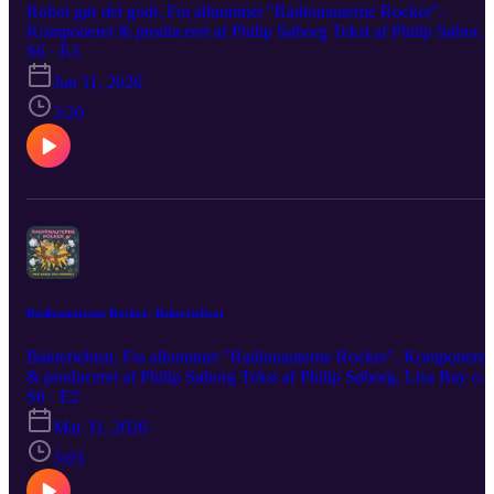
Robot gør det godt. Fra albummet "Radionauterne Rocker".
Komponeret & produceret af Philip Søborg Tekst af Philip Søborg,
Lisa Bay og Karen Brüel Birkegaard Vokal: Philip Søborg
S6 · E3
Produceret af Radionauterne Media Aps
Jun 11, 2026
3:20
Radionauterne Rocker: Bakteriebeat
Bakteriebeat. Fra albummet "Radionauterne Rocker". Komponeret
& produceret af Philip Søborg Tekst af Philip Søborg, Lisa Bay og
Karen Brüel Birkegaard Vokal: Karen Brüel Birkegaard Kor: Phili
S6 · E2
Søborg Produceret af Radionauterne Media Aps
Mar 31, 2026
3:03