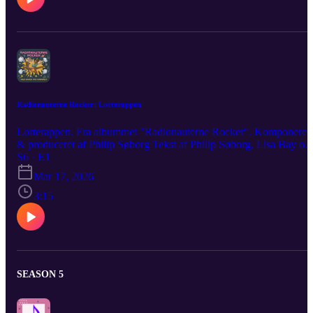
Radionauterne Rocker: Lorterappen
Lorterappen. Fra albummet "Radionauterne Rocker". Komponeret
& produceret af Philip Søborg Tekst af Philip Søborg, Lisa Bay og
Karen Brüel Birkegaard Vokal: Philip Søborg Kor: Mathilde
S6 · E1
Gudrun Larsen Produceret af Radionauterne Media Aps
Mar 17, 2026
3:15
SEASON 5