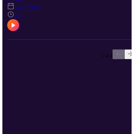
verden! Sammen med Satellytten møder vi de millioner af små
Jan 22, 2026
bakterier, der bor på huden og passer på dig hver dag som små
superhelte. Vi tager også ned gennem hudens lag og opdager
8:15
nerverne, der gør, at du kan mærke det bløde og det kolde. Aktivite
ved lytning: Lav en hud-tegning hvor I farvelægger alle hudens lag
– det ydre lag med døde hudceller, mellemlaget hvor de nye vokser
og det dybeste lag med blod og fedt. I kan fx også lade fantasien
løbe og tegne små bakterier som små superhelte på huden! Vært:
Lisa Bay Lyddesign og musik: Philip Søborg Tilrettelæggelse og
manus: Lisa Bay & Karen Brüel Birkegaard Med i redaktionen er
1 of 4
Asger Wegeberg Jeppesen. Mininaut er produceret af Radionauter
med støtte fra Novo Nordisk Fonden.