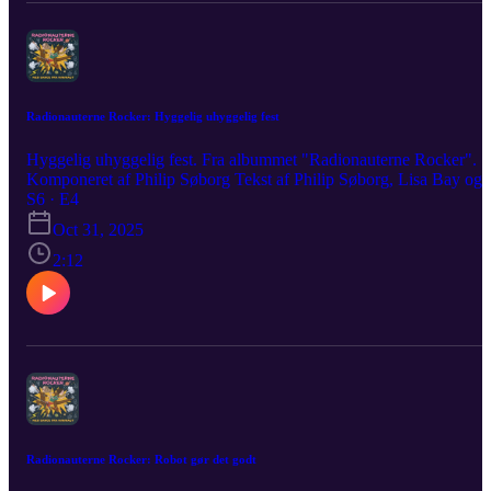
Radionauterne Rocker: Hyggelig uhyggelig fest
Hyggelig uhyggelig fest. Fra albummet "Radionauterne Rocker".
Komponeret af Philip Søborg Tekst af Philip Søborg, Lisa Bay og
Karen Brüel Birkegaard Vokal: Philip Søborg Kor: Mathilde
S6 · E4
Gudrun Larsen Produceret af Radionauterne Media Aps
Oct 31, 2025
2:12
Radionauterne Rocker: Robot gør det godt