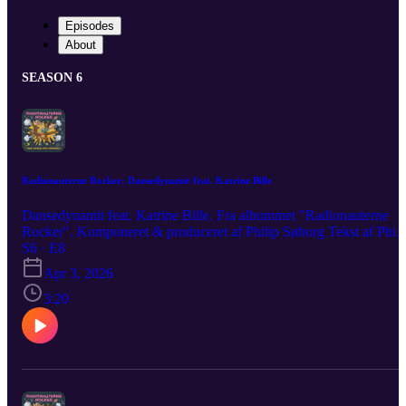
Episodes
About
SEASON 6
Radionauterne Rocker: Dansedynamit feat. Katrine Bille
Dansedynamit feat. Katrine Bille. Fra albummet "Radionauterne
Rocker". Komponeret & produceret af Philip Søborg Tekst af Phili
Søborg, Lisa Bay og Karen Brüel Birkegaard Vokal: Katrine Bille
S6 · E8
Kor: Columbine Margrete Reichhardt, Martin Nilsson, Maryam Ei
Apr 3, 2026
Kharal, Villy Kulas Wandall. Produceret af Radionauterne Media
Aps
3:20