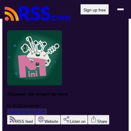
Sign up free
Mininaut - for nysgerrige børn
by
Radionauterne
Education for Kids
RSS feed
Website
Listen on
Share