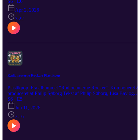
Lisa Bay og Karen Brüel Birkegaard Vokal: Mathilde Gudrun
S6 · E6
Larsen Kor: Mathilde Gudrun Larsen Produceret af Radionauterne
Apr 2, 2026
Media Aps
3:22
Radionauterne Rocker: Plastikpop
Plastikpop. Fra albummet "Radionauterne Rocker". Komponeret &
produceret af Philip Søborg Tekst af Philip Søborg, Lisa Bay og
Karen Brüel Birkegaard Vokal: Philip Søborg Kor: Philip Søborg
S6 · E5
Produceret af Radionauterne Media Aps
Jun 11, 2026
3:16