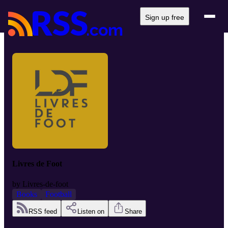
Sign up free
Livres de Foot
by
Livres-de-foot
Books
Football
RSS feed
Listen on
Share