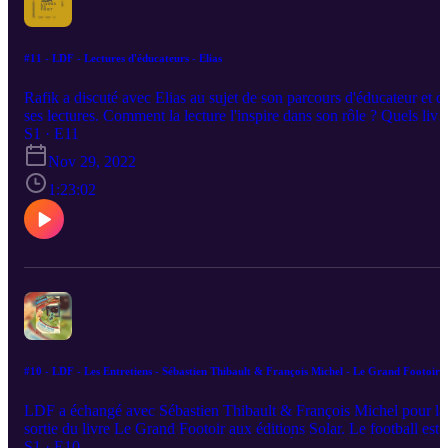
#11 - LDF - Lectures d'éducateurs - Elias
Rafik a discuté avec Elias au sujet de son parcours d'éducateur et d
ses lectures. Comment la lecture l'inspire dans son rôle ? Quels livr
conseille-t-il ? Episode disponible sur toutes les plateformes de
S1 · E11
podcast. N'hésitez pas à partager, à mettre 5 étoiles et à commenter
Nov 29, 2022
l'épisode !
1:23:02
#10 - LDF - Les Entretiens - Sébastien Thibault & François Michel - Le Grand Footoir
LDF a échangé avec Sébastien Thibault & François Michel pour la
sortie du livre Le Grand Footoir aux éditions Solar. Le football est-i
en train de se tirer une balle dans le pied ?À cette question, les
S1 · E10