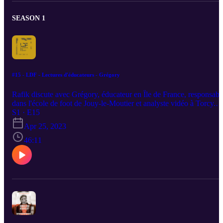
SEASON 1
#15 - LDF - Lectures d'éducateurs - Grégory
Rafik discute avec Grégory, éducateur en Île de France, responsabl
dans l'école de foot de Jouy-le-Moutier et analyste vidéo à Torcy.
Au programme, comme toujours, la part de la littérature
S1 · E15
footballistique et sportive dans l'éducation des footballeurs, mais
Apr 25, 2023
aussi projet de jeu, actualité et parcours !Twitter :
https://twitter.com/FootLivres Instagram :
46:11
https://www.instagram.com/footlivres/