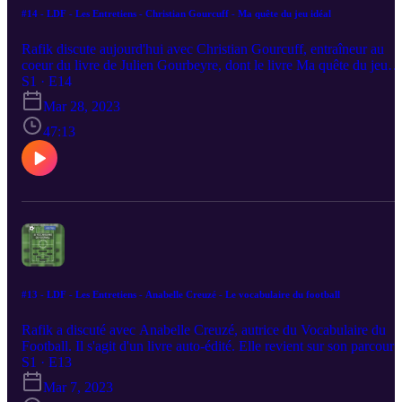
#14 - LDF - Les Entretiens - Christian Gourcuff - Ma quête du jeu idéal
Rafik discute aujourd'hui avec Christian Gourcuff, entraîneur au
coeur du livre de Julien Gourbeyre, dont le livre Ma quête du jeu
idéal est disponible aux éditions Amphora.Dans la tête de Christian
S1 · E14
Gourcuff est le résultat de plus de 15 ans d'entretiens exclusifs. En
Mar 28, 2023
dévoilant ses stratégies et théories de jeu, l'ancien mentor du FC
Lorient nous livre une expérience précieuse de manière
47:13
inédite.Réflexions, conseils et vision sur le jeu d'un entraîneur
expérimenté sont au programme ! Twitter :
https://twitter.com/FootLivresInstagram :
https://www.instagram.com/footlivres/
#13 - LDF - Les Entretiens - Anabelle Creuzé - Le vocabulaire du football
Rafik a discuté avec Anabelle Creuzé, autrice du Vocabulaire du
Football. Il s'agit d'un livre auto-édité. Elle revient sur son parcours
la genèse du livre et bien évidemment sur l'auto-édition, et ce que
S1 · E13
cela implique. Résumé : Depuis 4 ans au sein du football
Mar 7, 2023
professionnel, j'ai créé cet ouvrage unique en son genre pour toute