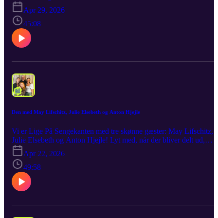
af vilde historier, frække detaljer og hudløst ærlige meninger – og
Apr 29, 2026
når samtalen ryger en tur under bæltestedet. Med Linse og Janni ve
mikrofonerne er der ingen filtre, ingen fine fornemmelser og så er
45:08
der garanti for masser af grin undervejs. Som altid bliver det leveret
råt, ærligt og med et glimt i øjet. Det er vovet, det er vanvittigt, det 
Linse og Janni Lige På Sengekanten!
Den med May Lifschitz, Julie Elsebeth og Anton Hjejle
Vi er Lige På Sengekanten med tre skønne gæster: May Lifschitz,
Julie Elsebeth og Anton Hjejle! Lyt med, når der bliver delt ud,
grinet igennem – og måske sagt lidt mere, end man egentlig havde
Apr 22, 2026
planlagt. Som altid er det ærligt, ufiltreret og med et glimt i øjet. De
er afslørende, det er underholdende – det er Lige På Sengekanten!
49:58