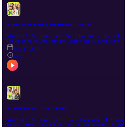
Den med Anders Hemmingsen, Kenneth Hansen og Jesper Ole
Vi er Lige På Sengekanten med Anders Hemmingsen, Kenneth
Hansen og Jesper Ole! Kom med i studiet, når der bliver skruet op
for både humoren, de skæve indspark og de historier, der måske
May 27, 2026
aldrig burde have ramt en mikrofon. Stemningen er løs, selskabet e
godt, og samtalen tager præcis de drejninger, man håber på – og et
59:32
par stykker man ikke ser komme. Det er kaotisk, det er sjovt, det er
Lige På Sengekanten!
Den med Thomas Skov og Julie R. Ølgaard
Vi er Lige På Sengekanten med Thomas Skov og Julie R. Ølgaard!
Kom med i studiet, når Kathrine inviterer til en snak om kærlighed,