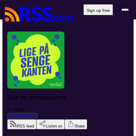
Sign up free
LIGE PÅ SENGEKANTEN
by
Sinful
Relationships
RSS feed
Listen on
Share