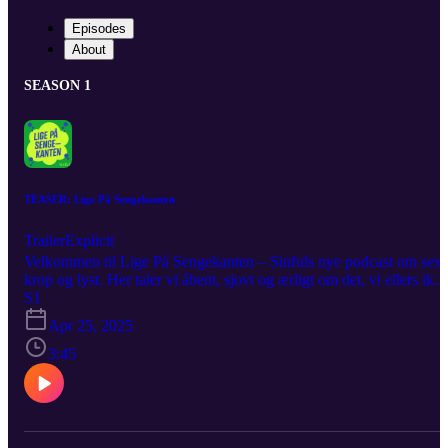
Episodes
About
SEASON 1
TEASER: Lige På Sengekanten
Trailer
Explicit
Velkommen til Lige På Sengekanten – Sinfuls nye podcast om sex,
krop og lyst. Her taler vi åbent, sjovt og ærligt om det, vi ellers ikk
altid får sagt højt. Jeg hedder Kathrine Abrahamsen, og i løbet af
S1
første sæson inviterer jeg kloge, sjove og modige gæster med under
Apr 25, 2025
dynen til personlige snakke, vilde dilemmaer og et par overraskelser
du sent vil glemme. Det bliver legende. Det bliver ærligt. Og det
3:45
bliver lidt frækt. Du lytter til Lige På Sengekanten – og her får du 
smagsprøve på, hvad der venter i første sæson.