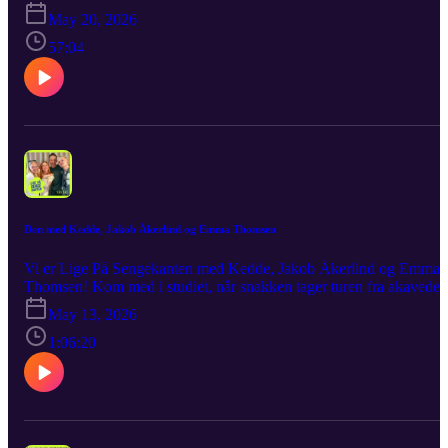
relationer, akavede historier og alt det, der kan være både skørt,
May 20, 2026
akavet og overraskende og en smule under bæltestedet. Med
Thomas og Julie ved mikrofonerne er der lagt op til en samtale med
57:04
både ærlighed, humor og et par uventede drejninger undervejs, og
hvor grinene sidder løst, stemningen er afslappet, Som altid bliver
det leveret råt, ærligt og med et glimt i øjet. Det er nærværende, det
er sjovt, det er Lige På Sengekanten!
Den med Kedde, Jakob Åkerlind og Emma Thomsen
Vi er Lige På Sengekanten med Kedde, Jakob Åkerlind og Emma
Thomsen! Kom med i studiet, når snakken tager turen fra akavede
situationer og moderne dating til kærlighed, intimitet og alt det, ma
May 13, 2026
måske ikke altid siger højt. Stemningen er afslappet, ærligheden er 
top, og grinene kommer helt af sig selv. Som altid bliver det leveret
1:06:20
råt, ærligt og med et glimt i øjet. Det er akavet, det er sjovt, det er
hudløst ærligt – det er Lige På Sengekanten