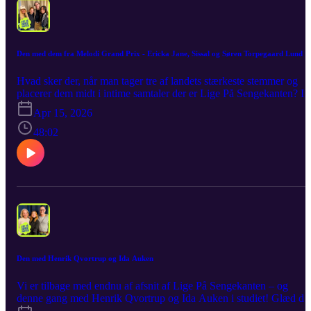
Den med dem fra Melodi Grand Prix - Ericka Jane, Sissal og Søren Torpegaard Lund
Hvad sker der, når man tager tre af landets stærkeste stemmer og
placerer dem midt i intime samtaler der er Lige På Sengekanten? I
denne uge rykker vi helt tæt på Ericka Jane, Sissal og Søren
Apr 15, 2026
Torpegaard Lund. De er alle vant til det store spotlight og de helt
store scener fra Melodi Grand Prix, men hos vært Kathrine
48:02
Abrahamsen lader de facaden falde. Vi taler om alt det, der foregår
bag kulissen, under dynen og i de øjeblikke, hvor man normalt ikk
har en mikrofon i hånden. Glæd dig til en hudløst ærlig, og som alt
ret lummer og sjov omgang, hvor personlige anekdoter og saftige
detaljer får lov at fylde.
Den med Henrik Qvortrup og Ida Auken
Vi er tilbage med endnu af afsnit af Lige På Sengekanten – og
denne gang med Henrik Qvortrup og Ida Auken i studiet! Glæd di
til en samtale, hvor det bliver både skarpt, overraskende og en smul