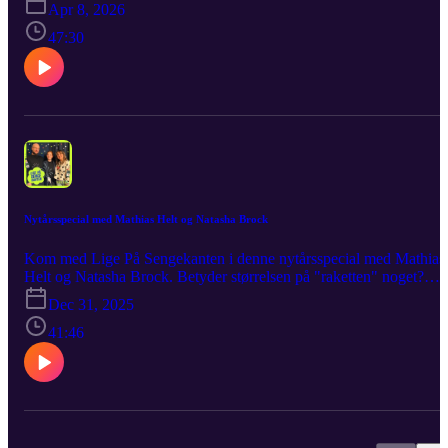
Apr 8, 2026
frækt, når der bliver åbnet op for holdninger, fordomme og
personlige historier, du nok ikke har hørt før. Som altid får du det rå
47:30
ærligt og med et glimt i øjet. Det er tankevækkende, det er
underholdende og det er Lige På Sengekanten!
Nytårsspecial med Mathias Helt og Natasha Brock
Kom med Lige På Sengekanten i denne nytårsspecial med Mathias
Helt og Natasha Brock. Betyder størrelsen på "raketten" noget?
Hvem vil man have med i et orgie? Og så bliver der delt ud af
Dec 31, 2025
scoretricks samt et godt trick til, hvis man kan høre nogen knalde.
Knald nytåret ind med et brag af en nytårsspecial. Godt Nytår!
41:46