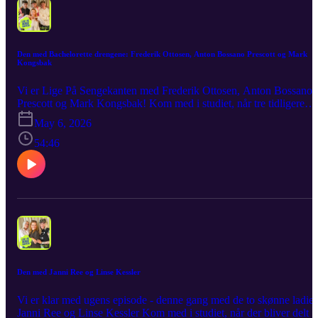
Den med Bachelorette drengene: Frederik Ottosen, Anton Bossano Prescott og Mark
Kongsbak
Vi er Lige På Sengekanten med Frederik Ottosen, Anton Bossano
Prescott og Mark Kongsbak! Kom med i studiet, når tre tidligere
bejlere – og nu tætte venner – åbner op for snakken om dating,
May 6, 2026
kærlighed og alt det midt imellem – med ærlige perspektiver, små
stikpiller og et venskab, der ikke er bange for at sige tingene, som 
54:46
er. Som altid bliver det leveret råt, ærligt og med et glimt i øjet. Det
er ærligt, det er let, det er med et strejf af drengerøv – det er Lige P
Sengekanten!
Den med Janni Ree og Linse Kessler
Vi er klar med ugens episode - denne gang med de to skønne ladies
Janni Ree og Linse Kessler Kom med i studiet, når der bliver delt 