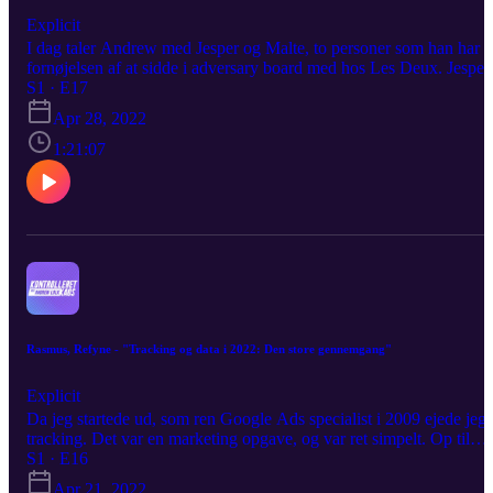
Explicit
I dag taler Andrew med Jesper og Malte, to personer som han har
fornøjelsen af at sidde i adversary board med hos Les Deux. Jesper
og Malte er rene operations folk, der ved hvordan du driver en
S1 · E17
succesfuld eCommerce virksomhed på daglig basis - fra 100.000 kr
Apr 28, 2022
til 100.000.000 kr. Begge har en stor indsigt i fashion branchen fra
både ind- og udland, med erfaringer fra bl.a. fra Peak Performance,
1:21:07
SamsoeSamsoe, samt andre fashion brands. Malte og Jesper var
også begge del af den tidlige periode af Boozt hvor dets store succe
blev stadfæstet hvor de har mange historier fra. Kom med når
Kontrolleret Kaos går i dybden på driftsdelen ved eCommerce.
Rasmus, Refyne - "Tracking og data i 2022: Den store gennemgang"
Explicit
Da jeg startede ud, som ren Google Ads specialist i 2009 ejede jeg
tracking. Det var en marketing opgave, og var ret simpelt. Op til
Black Friday syntes jeg, at trackingen for en kunde var forkert. Efte
S1 · E16
web-bureauet sagde, at alt var fint hev jeg fat i Rasmus fra Refyne.
Apr 21, 2022