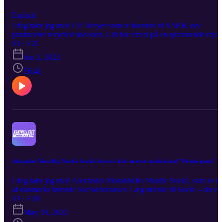
Explicit
I dag taler jeg med Lili Dreyer som er founder af VAER, der
producerer recycled sneakers. Lili har været på en spændende rejse
hvor hun er gået fra at sy sit eget tøj til at lave forskellige start-up
S1 · E21
programmer for til sidst at gå over til at sy sine egne sneakers, som 
Jun 2, 2022
dag er blevet til VAER. Lyt med når Lili fortæller om sin rejse med
VAER, hvordan de er gået fra ide til business, samt hvorfor der er
56:41
kommet flere co-founders til.
Alexander Morabbi, Nordic Social: Succes i halv-mættet marked med "People game"
I dag taler jeg med Alexander Morabbi fra Nordic Social, som er et
af danmarks førende Social bureauer. Læg mærke til Social - det er
nemlig 50/50 deling mellem Organic Social og Paid Social. Det vi
S1 · E20
kommer meget omkring i dag er drift af en service virksomhed, og
May 19, 2022
hvordan folk bag bureauerne ser verden. Nordic Social er