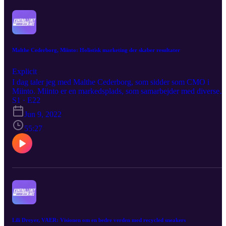
af KontrolleretKaos.Mikkel Weiss, AnnoAnno: Årlig omsætning p
70 millioner - kobinationen af Tech startup, eCommerce, og
personlig stylist
Malthe Cederborg, Miinto: Holistisk marketing der skaber resultater
Explicit
I dag taler jeg med Malthe Cederborg, som sidder som CMO i
Miinto. Miinto er en markedsplads, som samarbejder med diverse
butikker og brands om at sælge produkter, primært fashion tøj, til
S1 · E22
forbrugere i 14 forskellige markeder. I min snak med Malthe
Jun 9, 2022
kommer vi ind på: Hvad gør de for at vækste i alle de forskellige
markeder, de er i? Hvilke tiltag gør de internt? Hvordan ser deres
55:27
marketing team ud? Hvordan ser deres tilgang til attribution ud? O
ikke mindst bliver der talt en del om den mere holistiske tilgang til
målsætning for omsætningen. Lyt med i ugens afsnit af Kontrollere
Kaos, hvor Malthe og jeg sætter et benhårdt fokus på marketing.
Lili Dreyer, VAER: Visionen om en bedre verden med recycled sneakers