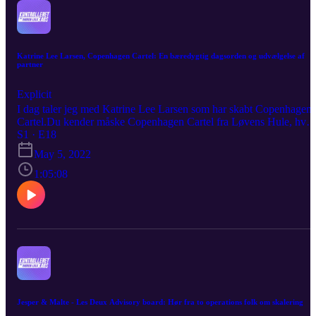
påtager hun sig i de virksomheder hun går ind i? Det og meget mer
får du svar på i ugens afnsit af #KontrolleretKaos. Det her er min
snak med Business angle, Louise.
Katrine Lee Larsen, Copenhagen Cartel: En bæredygtig dagsorden og udvælgelse af
partner
Explicit
I dag taler jeg med Katrine Lee Larsen som har skabt Copenhagen
Cartel.Du kender måske Copenhagen Cartel fra Løvens Hule, hvor
de fik en investering til at videreudvikle deres bæredygtige
S1 · E18
tøjkollektioner. Hvad har hun fået ud af at få en investering og
May 5, 2022
investor med ombord? Hvad fik Katrine til at indse at hun havde
behov for en partner og hvordan udvalgte hun Anne Karina til at
1:05:08
blive partner?Det og meget mere vi taler om i ugens episode af
Kontrolleret Kaos.
Jesper & Malte - Les Deux Advisory board: Hør fra to operations folk om skalering