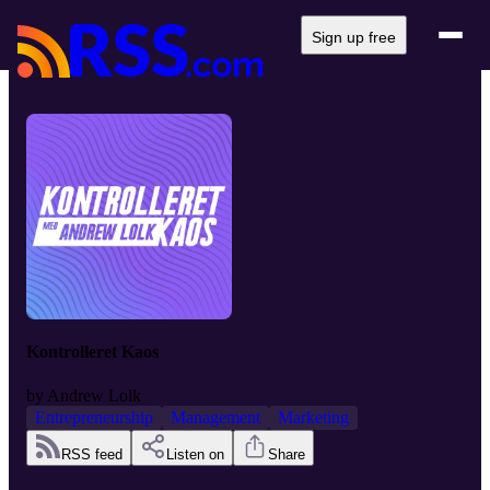
Sign up free
Kontrolleret Kaos
by
Andrew Lolk
Entrepreneurship
Management
Marketing
RSS feed
Listen on
Share