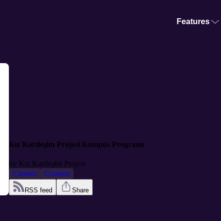
Features
Kız Kardeşim Projesi Kampüs Programı
by
Kız Kardeşim Projesi
Careers
Courses
RSS feed
Share