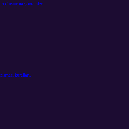
arı oluşturma yöntemleri.
azışması kuralları.