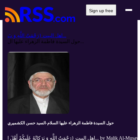
Sign up free
اهل البيت {رَحْمَتُ اللَّهِ وَ بَ...
حول السيدة فاطمة الزهراء عليها ال...
حول السيدة فاطمة الزهراء عليها السلام-السيد حسن الكشميري
اهل البيت {رَحْمَتُ اللَّهِ وَ بَرَكاتُهُ عَلَیكُمْ أَهْلَ ا... by Malik Al-Mus