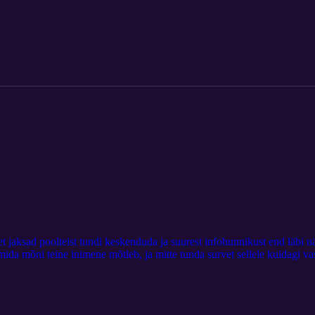
ahku läinud naine just sellises tempos ja sellise tunnetusega, nagu talle 
lise põhiepisoodi juurde. Muusika: "Fortaleza" Topher Mohr Alexa E
et, et jaksad poolteist tundi keskenduda ja suurest infohunnikust end läbi
ida mõni teine inimene mõtleb, ja mitte tunda survet sellele kuidagi va
vate päris inimeste päris argipäevade päris lihtsaid ning kauneid kill
s saanud noormees, just sellises tempos ja sellise tunnetusega, nagu tal