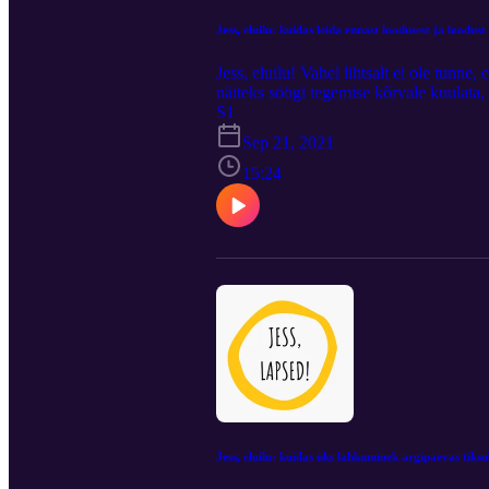
Jess, eluilu: kuidas leida ennast loodusest ja loodus
Jess, eluilu! Vahel lihtsalt ei ole tunn
näiteks söögi tegemise kõrvale kuulata, 
miniepisoodid kutsuvad sind kaasa erine
S1
mõtteid emarolliga kohanemisest, iseen
Sep 21, 2021
tundja ja kirglik korilane Maret Allika
15:24
Jess, eluilu: kuidas üks lahkuminek argipäevas tik