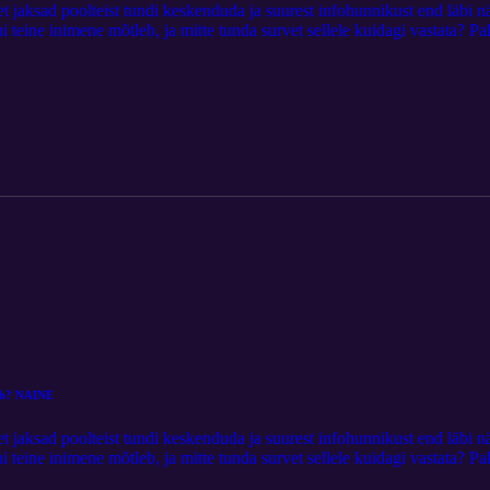
et, et jaksad poolteist tundi keskenduda ja suurest infohunnikust end läbi
 teine inimene mõtleb, ja mitte tunda survet sellele kuidagi vastata? P
meste päris argipäevade päris lihtsaid ning kauneid killukesi kogema! K
ahku läinud mees just sellises tempos ja sellise tunnetusega, nagu talle k
malise põhiepisoodi juurde. Muusika: "Falling in Slow Motion" RKV
sub? NAINE
et, et jaksad poolteist tundi keskenduda ja suurest infohunnikust end läbi
 teine inimene mõtleb, ja mitte tunda survet sellele kuidagi vastata? P
este päris argipäevade päris lihtsaid ning kauneid killukesi kogema! Tei