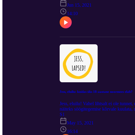
oma partnerist ja laste isast värskelt l
Jun 15, 2021
kuulub peagi ilmuva lahkumineku-teema
14:10
Jess, eluilu: kuidas üks 18-aastane noormees elab?
Jess, eluilu! Vahel lihtsalt ei ole tunn
näiteks söögitegemise kõrvale kuulata, m
miniepisoodid kutsuvad sind kaasa erine
S1
pühapäevast eluilu värskelt 18-aastasek
May 15, 2021
Odsy, Zensei J "Where you going to"
16:14