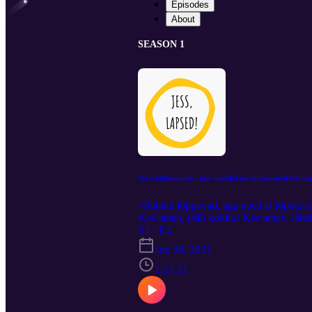
Episodes
About
SEASON 1
Jess, lahkuminek: kas müüdid on hirmsamad kui teg
«Suhted lõppevad, aga need ei lõpeta si
Kes tahab, jääb kokku! Kes tahab, läheb 
Aaaaaga kui sa otsustad lahku minna, si
S1 · E4
selles taskuhäälingu osas puudutada ei
Jun 29, 2021
juurde? Kui palju ning millist vaeva on
seda protsessi nii rusuvalt ümbritsema 
1:11:11
lahutusjärgse elukorralduse näidet noo
toetavale õlale, et paremini mõista, k
Muusika: Sten-Olle Moldau Lisamaterja