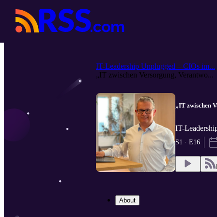
IT-Leadership Unplugged – CIOs im...
„IT zwischen Versorgung, Verantwo...
„IT zwischen V
IT-Leadershi
S1 · E16
About