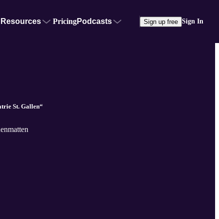
Resources
Pricing
Podcasts
Sign In
Sign up free
rie St. Gallen“
denmatten