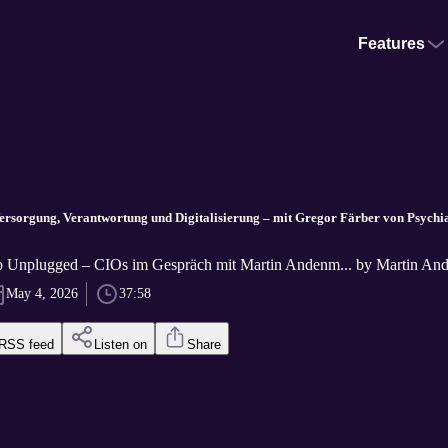
Features
ersorgung, Verantwortung und Digitalisierung – mit Gregor Färber von Psychiat
p Unplugged – CIOs im Gespräch mit Martin Andenm... by Martin An
May 4, 2026
37:58
RSS feed
Listen on
Share