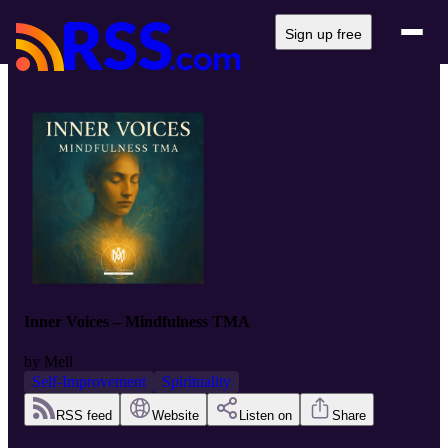
Sign up free
Inner Voices – Mindfulness TMA
by
Mell
Self-Improvement
Spirituality
RSS feed
Website
Listen on
Share