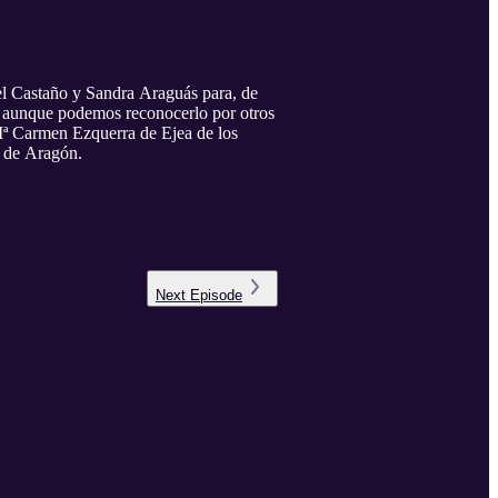
l Castaño y Sandra Araguás para, de
o” aunque podemos reconocerlo por otros
 Mª Carmen Ezquerra de Ejea de los
o de Aragón.
Next
Episode