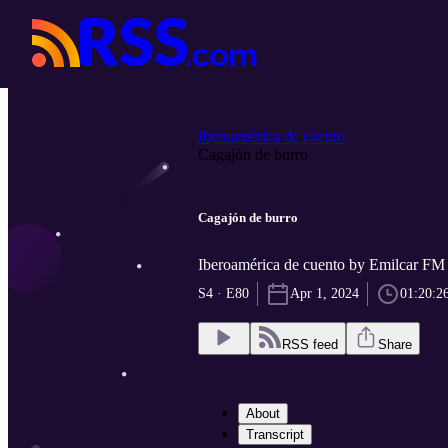
Iberoamérica de cuento
Cagajón de burro
Cagajón de burro
Iberoamérica de cuento by Emilcar FM
S4 · E80
Apr 1, 2024
01:20:2
RSS feed
Share
About
Transcript