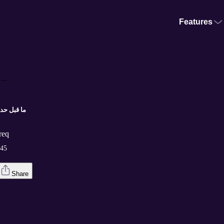
Features
Hosheh MMA #251 - ما قبل حدث امير...
ما قبل حدث امير
Tareq
:45
Share