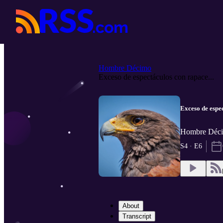
Hombre Décimo
Exceso de espectáculos con rapace...
Exceso de espe
Hombre Déci
S4 · E6
About
Transcript