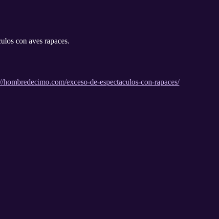
ulos con aves rapaces.
.
://hombredecimo.com/exceso-de-espectaculos-con-rapaces/