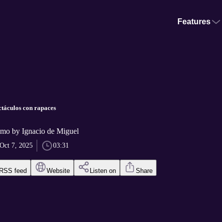
Features
ctáculos con rapaces
mo by Ignacio de Miguel
Oct 7, 2025
03:31
RSS feed
Website
Listen on
Share