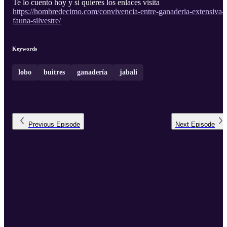
Te lo cuento hoy y si quieres los enlaces visita
https://hombredecimo.com/convivencia-entre-ganaderia-extensiva-
fauna-silvestre/
Keywords
lobo
buitres
ganadería
jabalí
Previous
Episode
Next
Episode