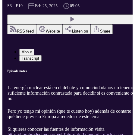
S3 · E19
Feb 25, 2025
05:05
RSS feed
Website
Listen on
Share
About
Transcript
Episode notes
La energía nuclear está en el debate y como ciudadanos no tenemo
suficiente información contrastada para decidir si es conveniente o
no.
Pero yo tengo mi opinión (que te cuento hoy) además de contarte
qué tiene previsto Europa alrededor de este tema.
Si quieres conocer las fuentes de información visita
https://hombredecimo.com/el-futuro-de-la-energia-nuclear-en-