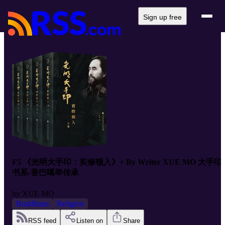
Sign up free
F5 《光明大手印：实修顿入》+ By Writer XUE MO 大手印
书系-香巴噶举传承
by
XUE MO
Buddhism
Religion
RSS feed
Listen on
Share