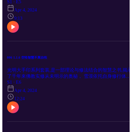
S1 · E5
验，系统讲述了佛教解脱的含义和次第。书中雪漠以香巴噶
传承者身份，全面介绍了香巴噶举大手印的历史渊源、哲学
Apr 4, 2024
文化概述、《奶格吉祥经》、宗教礼仪、空行圣地胜乐二十
9:13
境、奶格五金法及其他大手印教法，首次公开了很多以前秘
示人的资料和教法，并公布了自己的部分修证日记，以及大
印实修次第简表。《下卷》为大手印实修问答。书中雪漠以
活的对话方式解答了行者在现实生活中修大手印时遇到的诸
问题、困惑。 更多作家雪漠的书籍关注： A: http://xuemo.co
OR BUY: www.xuemo-books.org
006 1.1.6 空性智慧不离自性
光明大手印系列套装,是一部理论与修法结合的智慧之书,揭示
了千年来佛教实修从未明示的奥秘， 雪漠依托自身修行体
S1 · E6
验，系统讲述了佛教解脱的含义和次第。书中雪漠以香巴噶
传承者身份，全面介绍了香巴噶举大手印的历史渊源、哲学
Apr 4, 2024
文化概述、《奶格吉祥经》、宗教礼仪、空行圣地胜乐二十
12:24
境、奶格五金法及其他大手印教法，首次公开了很多以前秘
示人的资料和教法，并公布了自己的部分修证日记，以及大
印实修次第简表。《下卷》为大手印实修问答。书中雪漠以
活的对话方式解答了行者在现实生活中修大手印时遇到的诸
问题、困惑。 更多作家雪漠的书籍关注： A: http://xuemo.co
OR BUY: www.xuemo-books.org