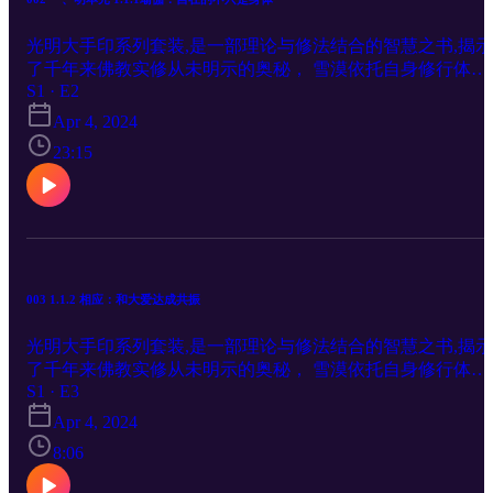
光明大手印系列套装,是一部理论与修法结合的智慧之书,揭示
了千年来佛教实修从未明示的奥秘， 雪漠依托自身修行体
S1 · E2
验，系统讲述了佛教解脱的含义和次第。书中雪漠以香巴噶
传承者身份，全面介绍了香巴噶举大手印的历史渊源、哲学
Apr 4, 2024
文化概述、《奶格吉祥经》、宗教礼仪、空行圣地胜乐二十
23:15
境、奶格五金法及其他大手印教法，首次公开了很多以前秘
示人的资料和教法，并公布了自己的部分修证日记，以及大
印实修次第简表。《下卷》为大手印实修问答。书中雪漠以
活的对话方式解答了行者在现实生活中修大手印时遇到的诸
问题、困惑。 更多作家雪漠的书籍关注： A: http://xuemo.co
OR BUY: www.xuemo-books.org
003 1.1.2 相应：和大爱达成共振
光明大手印系列套装,是一部理论与修法结合的智慧之书,揭示
了千年来佛教实修从未明示的奥秘， 雪漠依托自身修行体
S1 · E3
验，系统讲述了佛教解脱的含义和次第。书中雪漠以香巴噶
传承者身份，全面介绍了香巴噶举大手印的历史渊源、哲学
Apr 4, 2024
文化概述、《奶格吉祥经》、宗教礼仪、空行圣地胜乐二十
8:06
境、奶格五金法及其他大手印教法，首次公开了很多以前秘
示人的资料和教法，并公布了自己的部分修证日记，以及大