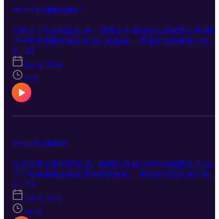
007 1.1.7 什么是真正的快乐？
光明大手印系列套装,是一部理论与修法结合的智慧之书,揭示
了千年来佛教实修从未明示的奥秘， 雪漠依托自身修行体
S1 · E7
验，系统讲述了佛教解脱的含义和次第。书中雪漠以香巴噶
传承者身份，全面介绍了香巴噶举大手印的历史渊源、哲学
Apr 4, 2024
文化概述、《奶格吉祥经》、宗教礼仪、空行圣地胜乐二十
7:10
境、奶格五金法及其他大手印教法，首次公开了很多以前秘
示人的资料和教法，并公布了自己的部分修证日记，以及大
印实修次第简表。《下卷》为大手印实修问答。书中雪漠以
活的对话方式解答了行者在现实生活中修大手印时遇到的诸
问题、困惑。 更多作家雪漠的书籍关注： A: http://xuemo.co
OR BUY: www.xuemo-books.org
008 1.1.8 先让自己长大
光明大手印系列套装,是一部理论与修法结合的智慧之书,揭示
了千年来佛教实修从未明示的奥秘， 雪漠依托自身修行体
S1 · E8
验，系统讲述了佛教解脱的含义和次第。书中雪漠以香巴噶
传承者身份，全面介绍了香巴噶举大手印的历史渊源、哲学
Apr 4, 2024
文化概述、《奶格吉祥经》、宗教礼仪、空行圣地胜乐二十
10:39
境、奶格五金法及其他大手印教法，首次公开了很多以前秘