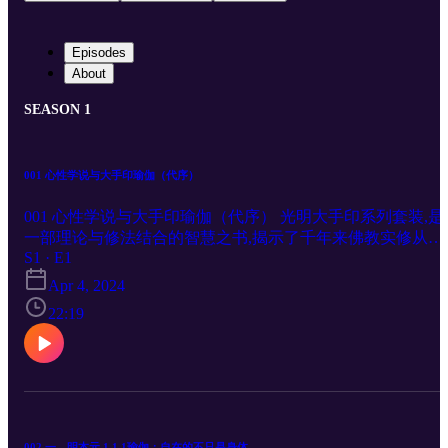
Episodes
About
SEASON 1
001 心性学说与大手印瑜伽（代序）
001 心性学说与大手印瑜伽（代序） 光明大手印系列套装,是
一部理论与修法结合的智慧之书,揭示了千年来佛教实修从未
S1 · E1
明示的奥秘， 雪漠依托自身修行体验，系统讲述了佛教解脱
的含义和次第。书中雪漠以香巴噶举传承者身份，全面介绍
Apr 4, 2024
香巴噶举大手印的历史渊源、哲学与文化概述、《奶格吉祥
22:19
经》、宗教礼仪、空行圣地胜乐二十四境、奶格五金法及其
大手印教法，首次公开了很多以前秘不示人的资料和教法，
公布了自己的部分修证日记，以及大手印实修次第简表。《
卷》为大手印实修问答。书中雪漠以鲜活的对话方式解答了
者在现实生活中修大手印时遇到的诸多问题、困惑。 更多作
家雪漠的书籍关注： A: http://xuemo.com OR BUY:
www.xuemo-books.org
002 一、明本元 1.1.1瑜伽：自在的不只是身体