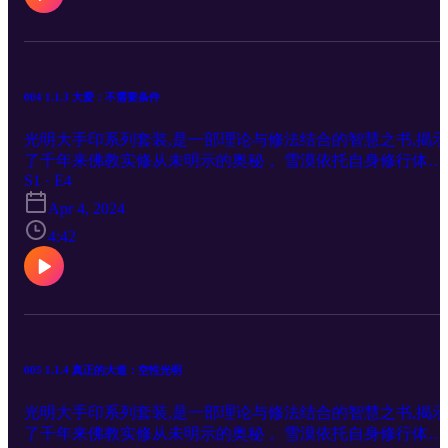
印实修次第简表。《下卷》为大手印实修问答。书中雪漠以
活的对话方式解答了行者在现实生活中修大手印时遇到的诸
问题、困惑。 更多作家雪漠的书籍关注： A: http://xuemo.co
OR BUY: www.xuemo-books.org
004 1.1.3 大爱：不需要条件
光明大手印系列套装,是一部理论与修法结合的智慧之书,揭示
了千年来佛教实修从未明示的奥秘， 雪漠依托自身修行体
S1 · E4
验，系统讲述了佛教解脱的含义和次第。书中雪漠以香巴噶
传承者身份，全面介绍了香巴噶举大手印的历史渊源、哲学
Apr 4, 2024
文化概述、《奶格吉祥经》、宗教礼仪、空行圣地胜乐二十
4:42
境、奶格五金法及其他大手印教法，首次公开了很多以前秘
示人的资料和教法，并公布了自己的部分修证日记，以及大
印实修次第简表。《下卷》为大手印实修问答。书中雪漠以
活的对话方式解答了行者在现实生活中修大手印时遇到的诸
问题、困惑。 更多作家雪漠的书籍关注： A: http://xuemo.co
OR BUY: www.xuemo-books.org
005 1.1.4 真正的大道：空性光明
光明大手印系列套装,是一部理论与修法结合的智慧之书,揭示
了千年来佛教实修从未明示的奥秘， 雪漠依托自身修行体