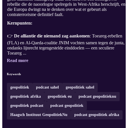
rebellie die de naoorlogse spelregels in West-Afrika herschrijft, en
die Europa dwingt na te denken over wat er gebeurt als
contraterrorisme definitief faalt.
Kernpunten:
👉
De alliantie die niemand zag aankomen
: Toeareg-rebellen
(FLA) en Al-Qaeda-coalitie JNIM vochten samen tegen de junta,
ondanks lijnrecht tegengestelde einddoelen — een seculiere
Toeareg ...
Read more
Keywords
geopolitiek
podcast sahel
geopolitiek sahel
geopolitiek afrika
geopolitiek eu
podcast geopolitieknu
geopolitiek podcast
podcast geopolitiek
Haagsch Instituut GeopolitiekNu
podcast geopolitiek afrika