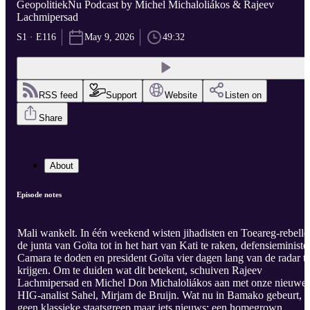
GeopolitiekNu Podcast by Michel Michaloliákos & Rajeev
Lachmipersad
S1 · E116
May 9, 2026
49:32
RSS feed
Support
Website
Listen on
Share
About
Episode notes
Mali wankelt. In één weekend wisten jihadisten en Toeareg-rebelle
de junta van Goïta tot in het hart van Kati te raken, defensieministe
Camara te doden en president Goïta vier dagen lang van de radar t
krijgen. Om te duiden wat dit betekent, schuiven Rajeev
Lachmipersad en Michel Don Michaloliákos aan met onze nieuwe
HIG-analist Sahel, Mirjam de Bruijn. Wat nu in Bamako gebeurt, i
geen klassieke staatsgreep maar iets nieuws: een homegrown