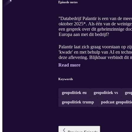
Episode notes
''Databedrijf Palantir is een van de me
oktober 2025*. Als één van de weinige 
een gesprek over dit geheimzinnige doch
Europa aan met dit bedrijf?
Palantir laat zich graag voorstaan op zi
'kwade' en met behulp van AI en techno
deze aflevering. Blijkbaar verbindt dit
Read more
Keywords
geopolitiek eu
geopolitiek vs
geo
geopolitiek trump
podcast geopoliti