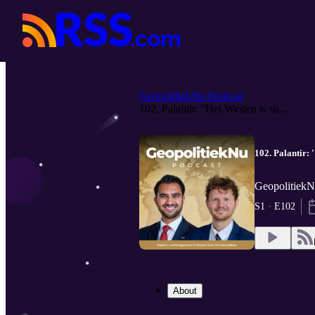
GeopolitiekNu Podcast
102. Palantir: ''Het Westen is su...
102. Palantir: 
GeopolitiekN
S1 · E102
About