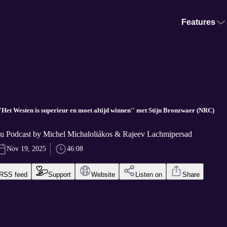
Features
''Het Westen is superieur en moet altijd winnen'' met Stijn Bronzwaer (NRC)
u Podcast by Michel Michaloliákos & Rajeev Lachmipersad
Nov 19, 2025
46:08
RSS feed
Support
Website
Listen on
Share