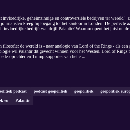
est invloedrijke, geheimzinnige en controversiële bedrijven ter wereld''
journalisten kreeg hij toegang tot het kantoor in Londen. De perfecte 
 invloedrijke bedrijf: wat drijft Palantir? Waarom opent het juist nu d
jn filosofie: de wereld is - naar analogie van Lord of the Rings - als een
logie wil Palantir dit gevecht winnen voor het Westen. Lord of Rings t
 mede-oprichter en Trump-supporter van het e ...
politiek podcast
podcast geopolitiek
geopolitiek
geopolitiek euro
ek eu
Palantir