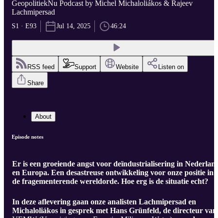
GeopolitiekNu Podcast by Michel Michaloliákos & Rajeev
Lachmipersad
S1 · E93
Jul 14, 2025
46:24
RSS feed
Support
Website
Listen on
Share
About
Episode notes
Er is een groeiende angst voor deïndustrialisering in Nederlan
en Europa. Een desastreuse ontwikkeling voor onze positie in
de fragementerende wereldorde. Hoe erg is de situatie echt?
In deze aflevering gaan onze analisten Lachmipersad en
Michaloliákos in gesprek met Hans Grünfeld, de directeur van