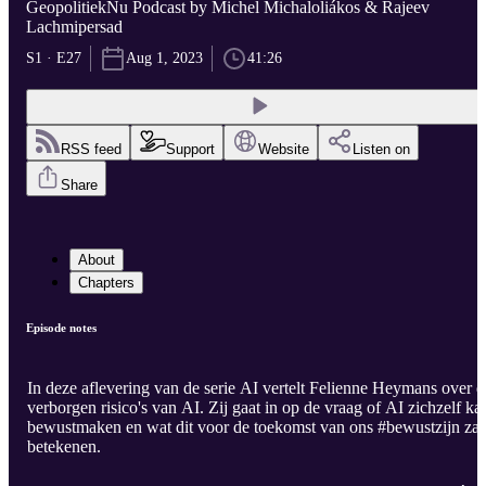
GeopolitiekNu Podcast by Michel Michaloliákos & Rajeev
Lachmipersad
S1 · E27
Aug 1, 2023
41:26
RSS feed
Support
Website
Listen on
Share
About
Chapters
Episode notes
In deze aflevering van de serie AI vertelt Felienne Heymans over d
verborgen risico's van AI. Zij gaat in op de vraag of AI zichzelf ka
bewustmaken en wat dit voor de toekomst van ons #bewustzijn zal
betekenen.