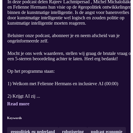
In deze podcast delen Rajeev Lachmipersad , Michel Michaloliáko
en Felienne Hermans hun visie op de #geopolitiek ontwikkelingen
binnen de kunstmatige intelligentie. Is de angst voor banenverlies
door kunstmatige intelligentie wel logisch en zouden politie op
kunstmatige intelligentie moeten reageren.
Beluister onze podcast, abonneer je en neem afscheid van je
ongeïnformeerde zelf.
Mocht je ons werk waarderen, stellen wij graag de brutale vraag o
een 5-sterren beoordeling achter te laten. Heel erg bedankt!
Op het programma staan:
1) Welkom met Felienne Hermans en inclusieve AI (00:00)
2) Krijgt AI zij ...
Read more
Keywords
geopolitiek eu nederland
robotisering
podcast economie