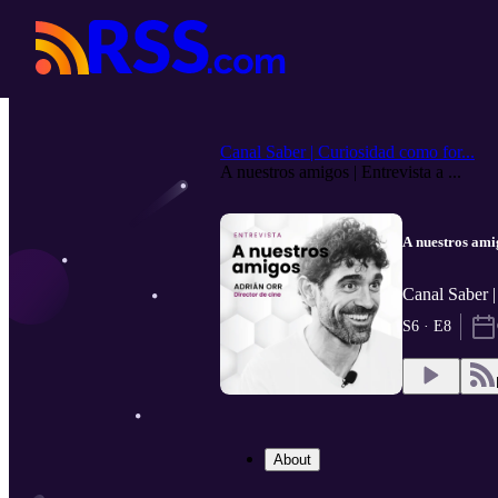
Canal Saber | Curiosidad como for...
A nuestros amigos | Entrevista a ...
A nuestros amig
Canal Saber 
S6 · E8
About