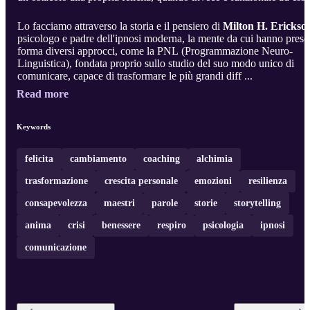
Lo facciamo attraverso la storia e il pensiero di
Milton H. Erickso
psicologo e padre dell'ipnosi moderna, la mente da cui hanno preso
forma diversi approcci, come la PNL (Programmazione Neuro-
Linguistica), fondata proprio sullo studio del suo modo unico di
comunicare, capace di trasformare le più grandi diff ...
Read more
Keywords
felicita
cambiamento
coaching
alchimia
trasformazione
crescita personale
emozioni
resilienza
consapevolezza
maestri
parole
storie
storytelling
anima
crisi
benessere
respiro
psicologia
ipnosi
comunicazione