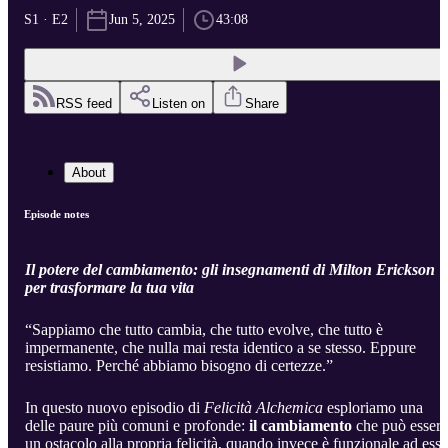
S1 · E2
Jun 5, 2025
43:08
RSS feed
Listen on
Share
About
Episode notes
Il potere del cambiamento: gli insegnamenti di Milton Erickson
per trasformare la tua vita
“Sappiamo che tutto cambia, che tutto evolve, che tutto è
impermanente, che nulla mai resta identico a se stesso. Eppure
resistiamo. Perché abbiamo bisogno di certezze.”
In questo nuovo episodio di
Felicità Alchemica
esploriamo una
delle paure più comuni e profonde:
il cambiamento
che può essere
un ostacolo alla propria felicità, quando invece è funzionale ad essa