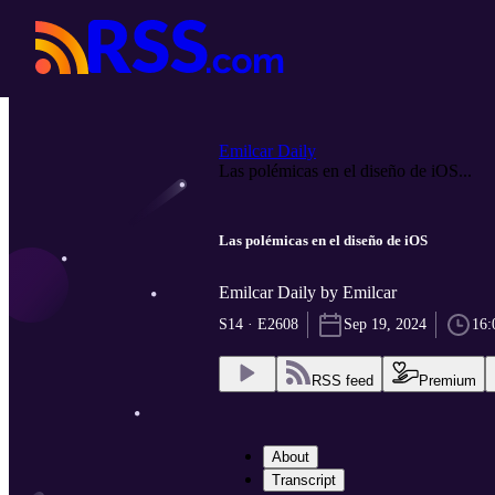
Emilcar Daily
Las polémicas en el diseño de iOS...
Las polémicas en el diseño de iOS
Emilcar Daily by Emilcar
S14 · E2608
Sep 19, 2024
16:
RSS feed
Premium
About
Transcript