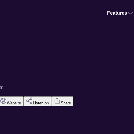
Features
00
Website
Listen on
Share