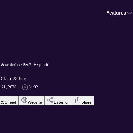
Features
Explicit
s & schlechter Sex?
 Claire & Jörg
 21, 2026
34:02
RSS feed
Website
Listen on
Share