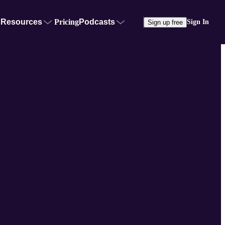
Resources
Pricing
Podcasts
Sign In
Sign up free