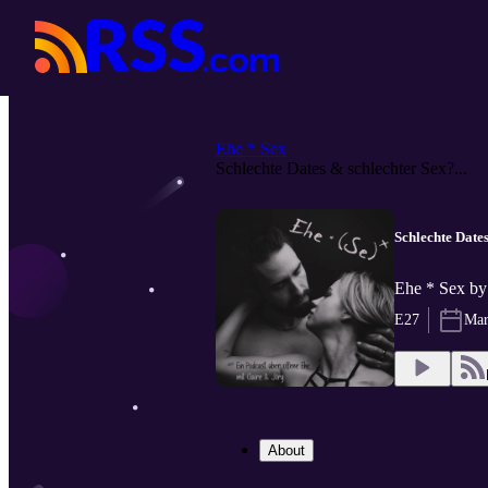
Ehe * Sex
Schlechte Dates & schlechter Sex?...
Schlechte Date
Ehe * Sex by
E27
Mar
About