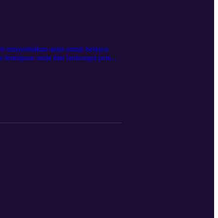
eh menyediakan anda untuk berjaya.
n kemajuan anda dan berkongsi petua
san ketakutan, ketamakan, dan FOMO
knik membina keyakinan dan minda
 peniaga pemula yang ingin mengatasi
an yang yakin dan berdisiplin! Untuk