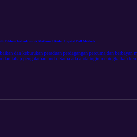
h Pilihan Terbaik untuk Matlamat Anda | Crystal Ball Markets
kebaikan dan keburukan peraduan perdagangan percuma dan berbayar,
gan dan tahap pengalaman anda. Sama ada anda ingin meningkatkan k
imbing anda melalui faktor utama yang perlu dipertimbangkan. Inilah 
kah itu, cara ia berfungsi, dan sebab ia popular dalam kalangan ped
 risiko, dan kesesuaiannya untuk pemula. Peraduan perdagangan berbay
ra ia melayani pedagang yang lebih berpengalaman. Perbezaan utama: 
n keperluan kemahiran. Cara memilih peraduan yang betul: Nasihat prak
 dan gaya dagangan anda. Petua kejayaan: Strategi yang boleh diambil
tanpa mengira jenisnya. Bersedia untuk menyertai peraduan dagangan
episod yang lebih mendalam, kongsi episod ini dengan rakan peniaga d
apati paling membantu. Berhubung dengan kami di media sosial untuk
agangan anda. Untuk menyertai peraduan dagangan percuma dan berbay
-resources/trading-contests