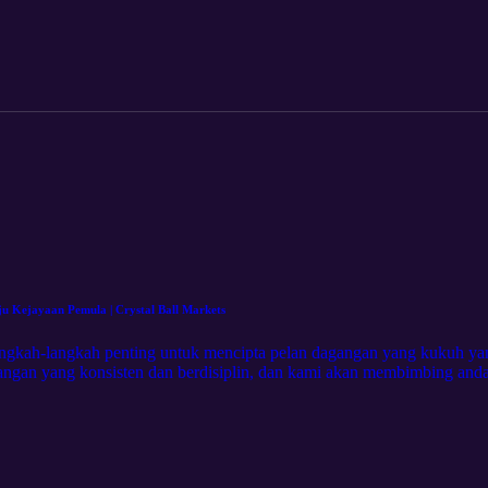
ngan yang boleh dipercayai. Strategi yang terbukti untuk menapis mak
 salah dan pendapat berat sebelah. Alat dan teknik untuk menyelaras
 yang berpengalaman, episod ini padat dengan petua berharga untuk 
a yang benar-benar penting. Ikuti dan kawal perjalanan dagangan anda
s.com/ms
 Kejayaan Pemula | Crystal Ball Markets
ngkah-langkah penting untuk mencipta pelan dagangan yang kukuh yan
angan yang konsisten dan berdisiplin, dan kami akan membimbing anda
a mengurus risiko dengan berkesan. Inilah yang anda akan pelajari: 
 langkah demi langkah untuk membina pelan peribadi anda. Petua untuk
ara mengurus emosi dan berpegang pada rancangan anda dalam pasaran
pendekatan anda, episod ini padat dengan nasihat dan pandangan prakt
uat peta jalan anda hari ini! Untuk membuat akaun demo percuma, lawat