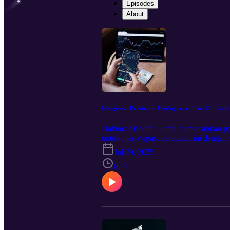
Episodes
About
Menguasai Peraturan Perdagangan Hari Corak: Pe
Dalam episod ini, kami memecahkan pe
untuk menavigasi peraturan ini denga
pendekatan yang mampan untuk mengem
Jul 29, 2025
tentang peraturan Perdagangan Hari C
dagangan. Strategi untuk membina akaun
8:54
berdagang di bawah sekatan PDT. Bers
diambil tindakan ini untuk mencapai pe
peniaga yang boleh mendapat manfaat. 