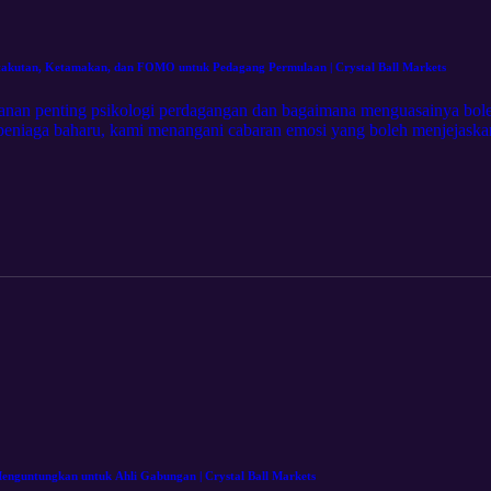
akutan, Ketamakan, dan FOMO untuk Pedagang Permulaan | Crystal Ball Markets
ranan penting psikologi perdagangan dan bagaimana menguasainya bol
peniaga baharu, kami menangani cabaran emosi yang boleh menjejaska
embina daya tahan mental. Pengambilan utama termasuk: Memahami ke
 yang terbukti untuk menguruskan emosi dan mengekalkan disiplin. Te
edaran emosi dan berpegang pada pelan dagangan anda. Sesuai untuk
kologi yang kukuh. Ikuti dan ambil langkah pertama ke arah perdagang
ps://crystalballmarkets.com/ms/platform
guntungkan untuk Ahli Gabungan | Crystal Ball Markets