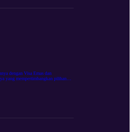
nnya dengan Visa Emas dan
 kaya yang mempertimbangkan pilihan
maklum. Topik utama termasuk: Apakah
i utamanya. Membandingkan Visa Emas:
seterusnya. Kewarganegaraan mengikut
elabur. Keperluan dan faedah:
konomi dan undang-undang: Faktor
duan untuk menyelaraskan pelaburan dan
aburan anda? Ikuti podcast kami untuk
an tinggalkan ulasan untuk berkongsi
ni, petua dan pandangan yang lebih