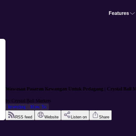
Features
Wawasan Pasaran Kewangan Untuk Pedagang | Crystal Ball M
by
Crystal Ball Markets
Investing
How To
RSS feed
Website
Listen on
Share