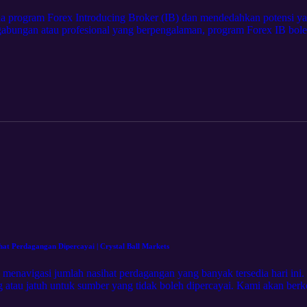
a program Forex Introducing Broker (IB) dan mendedahkan potensi ya
gabungan atau profesional yang berpengalaman, program Forex IB bo
angkaian anda. Inilah yang kami bincangkan: Apakah program IB Fore
 Forex. Strategi utama untuk memaksimumkan pendapatan anda sebagai 
da berminat untuk mempelajari cara memanfaatkan pasaran yang semak
, episod ini penuh dengan cerapan yang boleh diambil tindakan untu
ru untuk kejayaan kewangan! Tune in hari ini. Untuk menyertai progr
rs
at Perdagangan Dipercayai | Crystal Ball Markets
menavigasi jumlah nasihat perdagangan yang banyak tersedia hari in
g atau jatuh untuk sumber yang tidak boleh dipercayai. Kami akan berk
g boleh dipercayai dan boleh diambil tindakan. Inilah perkara yang