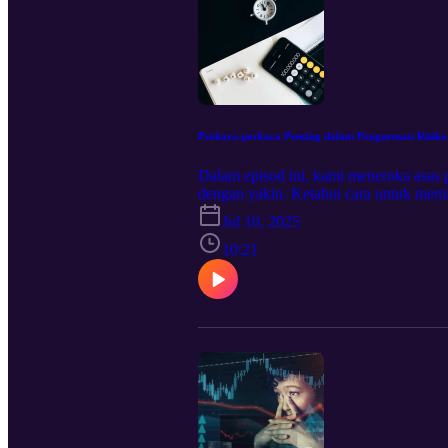
Perkara-perkara Penting dalam Pengurusan Risiko
Dalam episod ini, kami meneroka asas 
dengan yakin. Ketahui cara untuk mem
jangka panjang. Wawasan utama termas
Jul 10, 2025
mengehadkan risiko setiap dagangan. 
disiplin emosi sambil menguruskan ri
10:21
episod ini padat dengan strategi yang 
depan kewangan anda hari ini! Untuk men