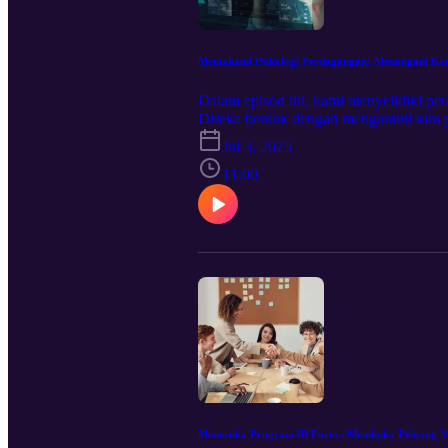
Memahami Psikologi Perdagangan: Menangani Ket
Dalam episod ini, kami menyelidiki pe
Direka bentuk dengan mengambil kira 
yang boleh diambil tindakan untuk m
Jul 3, 2025
pada keputusan perdagangan. Strategi
menang. Petua untuk membangunkan kes
11:00
perangkap emosi dan mencipta asas psi
platform dagangan yang kukuh, cuba htt
Meneroka Program IB Forex: Membuka Peluang Men