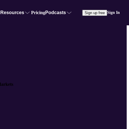
Resources
Pricing
Podcasts
Sign In
Sign up free
arkets