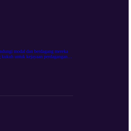
lindungi modal dan berdagang mereka
g kukuh untuk kejayaan perdagangan
nik praktikal untuk mengira dan
kan. Bagaimana untuk mengekalkan
 ingin mengukuhkan pendekatan anda,
jak dan selamat. Ikuti dan kawal masa