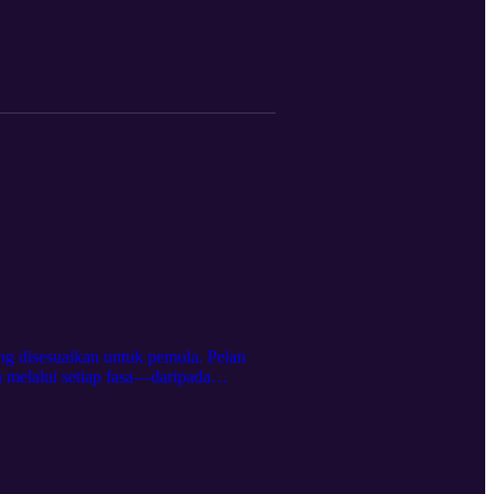
lumat yang berlebihan dengan berkesan.
kan proses pembelajaran anda. Sama
membantu anda membuat keputusan
 hari ini! Untuk maklumat pasaran
g disesuaikan untuk pemula. Pelan
 melalui setiap fasa—daripada
Mengapa mempunyai pelan perdagangan
 mengenal pasti strategi perdagangan
 yang tidak menentu. Sama ada anda
ikal untuk menyediakan anda untuk
i: https://crystalballmarkets.com/ms