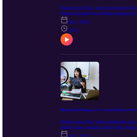
Dalam episod ini, kami menyelami duni
Sama ada anda baru dalam pemasaran 
untuk mengembangkan pendapatan dan r
Jul 2, 2025
menjadi ahli gabungan dalam industri
sesuai dengan matlamat anda. Jika an
10:12
perniagaan ahli gabungan yang mampan
ketinggalan untuk menemui laluan baha
https://crystalballmarkets.com/ms/partne
Memotong Kebisingan: 5 Cara untuk Mencari Nasih
Dalam episod ini, kami membantu anda 
dalam talian, mudah untuk berasa hilan
bunyi dan menumpukan pada cerapan yan
Jul 1, 2025