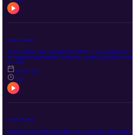
Genitori ottimisti
Essere ottimisti oggi è possibile? E' utile? O è solo un'illusione? Ch
ha ragione tra il pessimista e l'ottimista? In questa puntata proviamo
ad entrare nel cuore della questione per comprendere che fare in
S1 · E18
questo periodo così complesso.
Mar 16, 2021
6:46
Speciale - La Dad
Puntata speciale dedicata alla Dad che sta partendo in tante città in