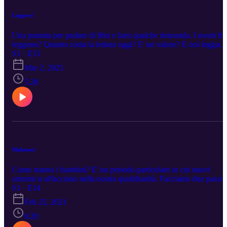
Leggere!
Una puntata per parlare di libri e farsi qualche domanda. I nostri fig
leggono? Quanto conta la lettura oggi? E' un valore? E noi leggia
a sufficienza? Consigli e strategie per un nuovo punto di vista.
S1 · E15
Mar 2, 2021
5:28
Malesseri
Come stanno i bambini? E' un periodo particolare in cui nuovi
sintomi si affacciano nella nostra quotidianità. Facciamo due passi
intorno al disturbo più noto e vediamo insieme cosa accade...
S1 · E14
Feb 25, 2021
6:20