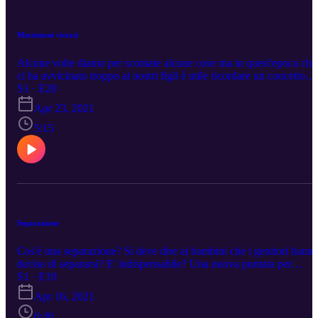
Matrimoni vietati
Alcune volte diamo per scontate alcune cose ma in quest'epoca che
ci ha avvicinato troppo ai nostri figli è utile ricordare un concetto
fondamentale che fa da limite ad ogni relazione "pericolosa" tra
S1 · E20
genitori e figli.
Apr 23, 2021
5:15
Separazione
Cos'è una separazione? Si deve dire ai bambini che i genitori hann
deciso di separarsi? E' indispensabile? Una nuova puntata per
capirne di più.
S1 · E19
Apr 16, 2021
6:46