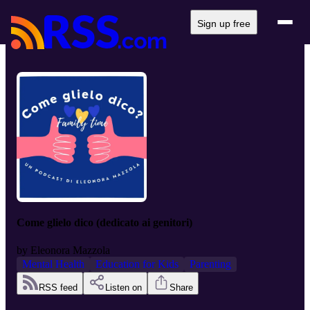
Sign up free
Come glielo dico (dedicato ai genitori)
by
Eleonora Mazzola
Mental Health
Education for Kids
Parenting
RSS feed
Listen on
Share