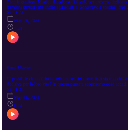
Esce Ingredienti Magici, il podcast di favole per crescere dedicato a
bambini curiosi (ma anche agli adulti!), Sono favole speciali, che
raccontano la storia dei personaggi secondari, ma non meno
S1 · E22
importanti, delle favole più note.
May 28, 2021
https://podcasts.apple.com/us/podcast/ingredienti-
magici/id1568129409
1:49
Genitori fiduciosi
E' possibile che la fiducia nelle azioni dei nostri figli sia una chiave
decisiva per la loro vita? In questa puntata scopriremo cosa accade
quando la fiducia non c'è o quando fa finta di esserci...
S1 · E21
May 16, 2021
6:24