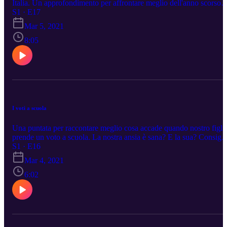
Italia. Un approfondimento per affrontare meglio dell'anno scorso
questo periodo che richiede attenzione e strategie mirate.
S1 · E17
Mar 5, 2021
8:05
I voti a scuola
Una puntata per raccontare meglio cosa accade quando nostro figli
prende un voto a scuola. La nostra ansia è sana? E la sua? Consigli
strategie per ricominciare a pensare all'apprendimento.
S1 · E16
Mar 4, 2021
6:02