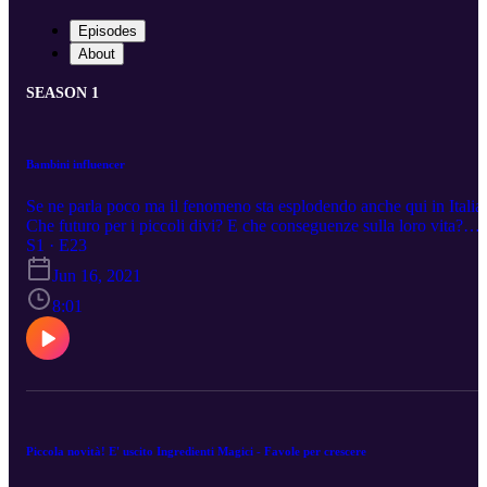
Episodes
About
SEASON 1
Bambini influencer
Se ne parla poco ma il fenomeno sta esplodendo anche qui in Italia.
Che futuro per i piccoli divi? E che conseguenze sulla loro vita?
Una puntata per rifletterci.
S1 · E23
Jun 16, 2021
8:01
Piccola novità! E' uscito Ingredienti Magici - Favole per crescere