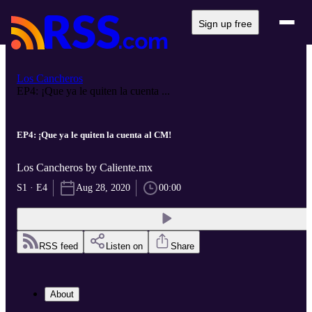
Sign up free
Los Cancheros
EP4: ¡Que ya le quiten la cuenta ...
EP4: ¡Que ya le quiten la cuenta al CM!
Los Cancheros by Caliente.mx
S1 · E4
Aug 28, 2020
00:00
RSS feed
Listen on
Share
About