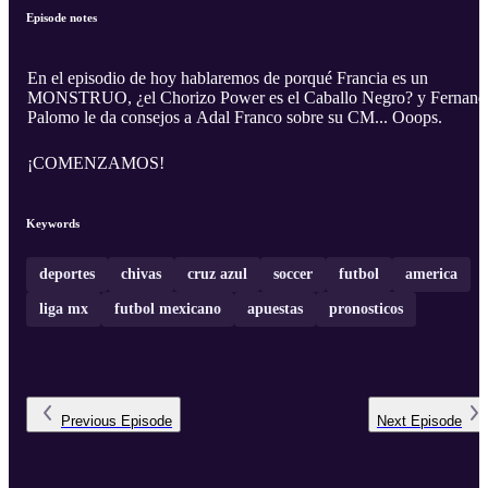
Episode notes
En el episodio de hoy hablaremos de porqué Francia es un
MONSTRUO, ¿el Chorizo Power es el Caballo Negro? y Fernand
Palomo le da consejos a Adal Franco sobre su CM... Ooops.
¡COMENZAMOS!
Keywords
deportes
chivas
cruz azul
soccer
futbol
america
liga mx
futbol mexicano
apuestas
pronosticos
Previous
Episode
Next
Episode