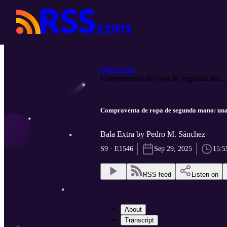
Bala Extra
Compraventa de ropa de segunda ma...
Compraventa de ropa de segunda mano: una 
Bala Extra by Pedro M. Sánchez
S9 · E1546
Sep 29, 2025
15:5
RSS feed
Listen on
About
Transcript