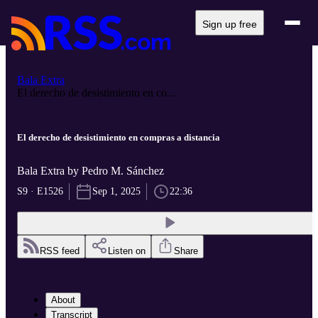
Sign up free
Bala Extra
El derecho de desistimiento en co...
El derecho de desistimiento en compras a distancia
Bala Extra by Pedro M. Sánchez
S9 · E1526
Sep 1, 2025
22:36
RSS feed
Listen on
Share
About
Transcript