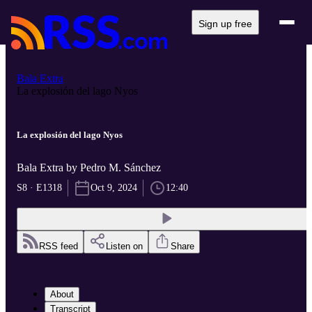
Sign up free
Bala Extra
La explosión del lago Nyos
La explosión del lago Nyos
Bala Extra by Pedro M. Sánchez
S8 · E1318
Oct 9, 2024
12:40
RSS feed
Listen on
Share
About
Transcript