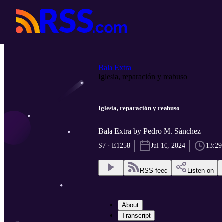
Bala Extra
Iglesia, reparación y reabuso
Iglesia, reparación y reabuso
Bala Extra by Pedro M. Sánchez
S7 · E1258
Jul 10, 2024
13:29
RSS feed
Listen on
About
Transcript