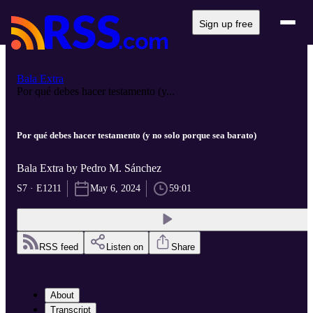
Sign up free
Bala Extra
Por qué debes hacer testamento (y...
Por qué debes hacer testamento (y no solo porque sea barato)
Bala Extra by Pedro M. Sánchez
S7 · E1211
May 6, 2024
59:01
RSS feed
Listen on
Share
About
Transcript