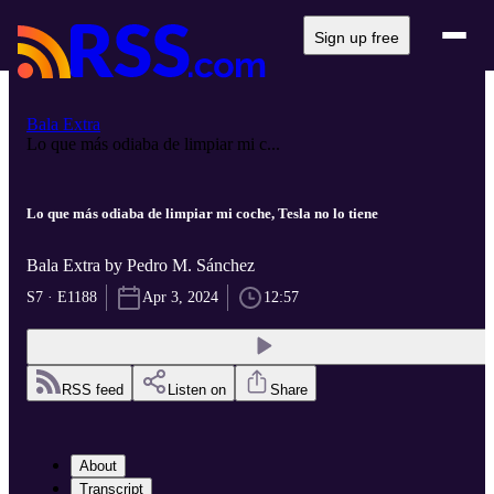
Sign up free
Bala Extra
Lo que más odiaba de limpiar mi c...
Lo que más odiaba de limpiar mi coche, Tesla no lo tiene
Bala Extra by Pedro M. Sánchez
S7 · E1188
Apr 3, 2024
12:57
RSS feed
Listen on
Share
About
Transcript