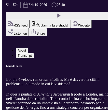
S1 · E24
Feb 19, 2026
25:40
RSS feed
Aiutami a fare strada!
Website
Listen on
Share
About
Transcript
Episode notes
Londra è veloce, rumorosa, affollata. Ma è davvero la città il
problema… o il modo in cui la visitiamo?
In questa puntata di
Avventure Accessibili
ti porto a Londra, ma no
nella Londra delle cartoline. Ti racconto la città che ho imparato a
vivere: partendo da un imprevisto all’aeroporto, passando per la
gestione dell’energia, fino a una strategia concreta per organizzare