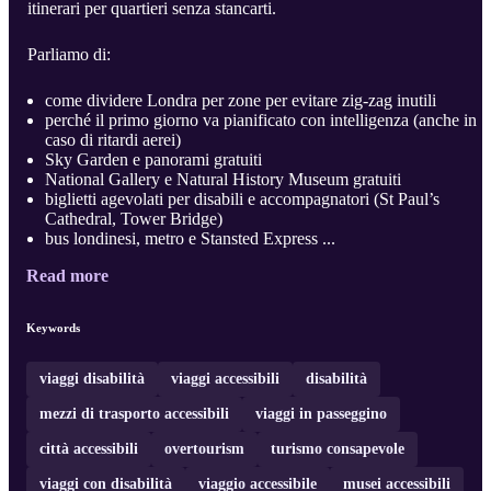
itinerari per quartieri senza stancarti.
Parliamo di:
come dividere Londra per zone per evitare zig-zag inutili
perché il primo giorno va pianificato con intelligenza (anche in
caso di ritardi aerei)
Sky Garden e panorami gratuiti
National Gallery e Natural History Museum gratuiti
biglietti agevolati per disabili e accompagnatori (St Paul’s
Cathedral, Tower Bridge)
bus londinesi, metro e Stansted Express ...
Read more
Keywords
viaggi disabilità
viaggi accessibili
disabilità
mezzi di trasporto accessibili
viaggi in passeggino
città accessibili
overtourism
turismo consapevole
viaggi con disabilità
viaggio accessibile
musei accessibili