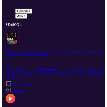
Episodes
About
SEASON 1
404 - Folge 2 - Aufbruch Unterstadt, Seelano & Bauturbo, Herfag & Zentrenkonzept,
Parteien & Schulen, zu Gast: Hanne
AI
Wie gehen wir mit dem Bauturbo um und wie geht's mit den Pläne
für die Unterstadt weiter? Wie kann der Kinder und Jugendstadtrat
zukünftig in Entscheidungen eingebunden werden? Diese und
S1 · E2
weitere Themen besprechen Martina Degenhart und Alexander
May 4, 2026
Scharff in dieser Folge mit Fraktionsmitglied Hannelore Haase als
Gast.
1:02:55