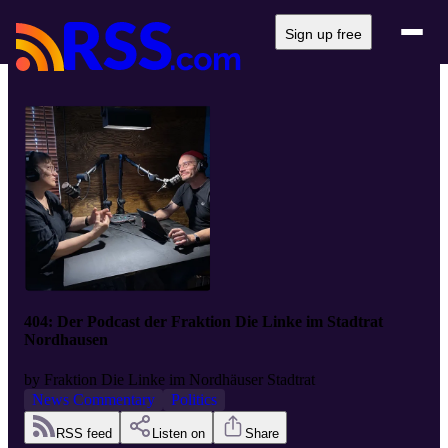
Sign up free
404: Der Podcast der Fraktion Die Linke im Stadtrat
Nordhausen
by
Fraktion Die Linke im Nordhäuser Stadtrat
News Commentary
Politics
RSS feed
Listen on
Share