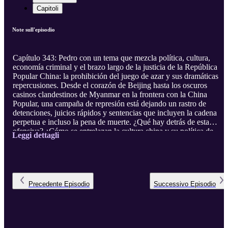
Capitoli
Note sull'episodio
Capítulo 343: Pedro con un tema que mezcla política, cultura,
economía criminal y el brazo largo de la justicia de la República
Popular China: la prohibición del juego de azar y sus dramáticas
repercusiones. Desde el corazón de Beijing hasta los oscuros
casinos clandestinos de Myanmar en la frontera con la China
Popular, una campaña de represión está dejando un rastro de
detenciones, juicios rápidos y sentencias que incluyen la cadena
perpetua e incluso la pena de muerte. ¿Qué hay detrás de esta
ofensiva? ¿Cómo se entrelazan la cultura china y su política de
Leggi dettagli
"tolerancia cero" con la situación en el sudeste asiático? Manuel se
lanza hacia el emparejamiento que en se realiza en muchos
contextos entre la violencia y la inmigración, ¿Qué reflejan los
datos? ¿Es una campaña o tiene tintes de realidad? También trata el
tema de las ayudas sociales con c ...
Precedente
Episodio
Successivo
Episodio