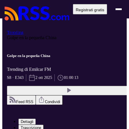
Registrati gratis
Trending
Golpe en la pequeña China
Golpe en la pequeña China
Trending di Emilcar FM
S8 · E343
2 ott 2025
01:00:13
Feed RSS
Condividi
Dettagli
Trascrizione